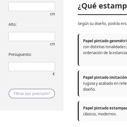
¿Qué estampa
cm
Según su diseño, podrás enc
Alto:
Papel pintado geométri
cm
con distintas tonalidades
ordenación de la estancia
Presupuesto:
€
Papel pintado imitació
rugosa y acabado en relie
diseño.
2
Filtrar por precio/m
Papel pintado estampa
clásicos, modernos.