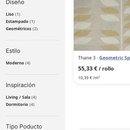
Diseño
artículo
Liso
1
artículo
Estampado
1
artículos
Geométricos
2
Estilo
Thane 3 -
Geometric S
artículos
Moderno
4
55,33 €
/ rollo
10,39 € /m²
Inspiración
artículos
Living / Sala
4
artículos
Dormitorio
4
Tipo Poducto