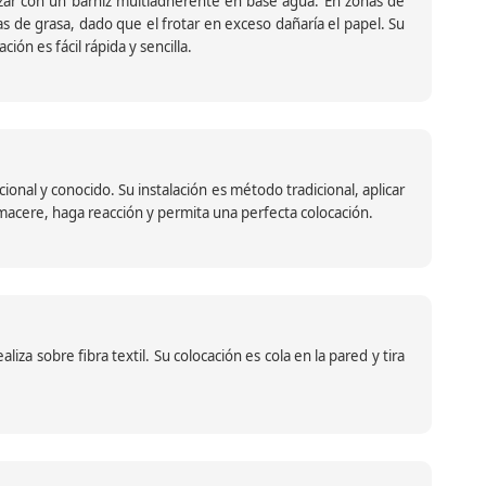
ar con un barniz multiadherente en base agua. En zonas de
s de grasa, dado que el frotar en exceso dañaría el papel. Su
ión es fácil rápida y sencilla.
nal y conocido. Su instalación es método tradicional, aplicar
o macere, haga reacción y permita una perfecta colocación.
za sobre fibra textil. Su colocación es cola en la pared y tira