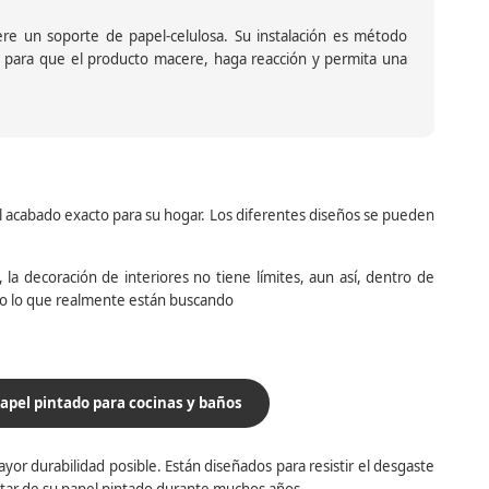
iere un soporte de papel-celulosa. Su instalación es método
ante para que el producto macere, haga reacción y permita una
el acabado exacto para su hogar. Los diferentes diseños se pueden
la decoración de interiores no tiene límites, aun así, dentro de
do lo que realmente están buscando
apel pintado para cocinas y baños
yor durabilidad posible. Están diseñados para resistir el desgaste
utar de su papel pintado durante muchos años.