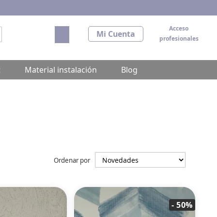
Acceso
Mi carrito
Mi Cuenta
profesionales
scar
t
Material instalación
Blog
Ordenar por
- 50%