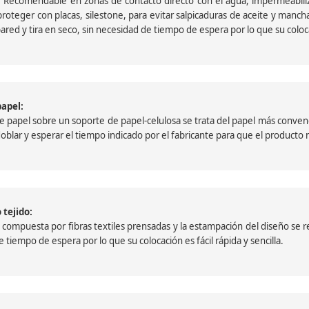
 Recomendable en zonas de contacto directo con el agua, impermeabiliz
oteger con placas, silestone, para evitar salpicaduras de aceite y mancha
pared y tira en seco, sin necesidad de tiempo de espera por lo que su colocac
papel:
papel sobre un soporte de papel-celulosa se trata del papel más convencio
, doblar y esperar el tiempo indicado por el fabricante para que el product
 tejido:
ompuesta por fibras textiles prensadas y la estampación del diseño se reali
 tiempo de espera por lo que su colocación es fácil rápida y sencilla.