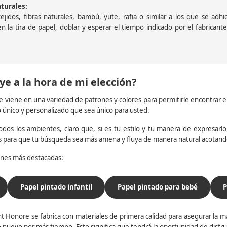
aturales:
jidos, fibras naturales, bambú, yute, rafia o similar a los que se adh
a en la tira de papel, doblar y esperar el tiempo indicado por el fabric
ye a la hora de mi elección?
e viene en una variedad de patrones y colores para permitirle encontrar 
o único y personalizado que sea único para usted.
dos los ambientes, claro que, si es tu estilo y tu manera de expresarlo, 
os para que tu búsqueda sea más amena y fluya de manera natural acotan
iones más destacadas:
Papel pintado infantil
Papel pintado para bebé
P
t Honore se fabrica con materiales de primera calidad para asegurar la ma
 nuevo por más tiempo. Esto significa que tendrá la oportunidad de disfr