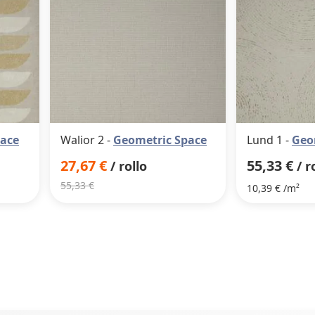
pace
Walior 2 -
Geometric Space
Lund 1 -
Geo
27,67 €
55,33 €
/ rollo
/ r
55,33 €
10,39 € /m²