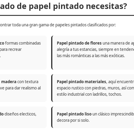
do de papel pintado necesitas?
ontrar toda una gran gama de papeles pintados clasificados por:
co
formas combinadas
Papel pintado de flores
una manera de a
 para recrear
alegría a tus estancias, siempre en tenden
.
las más románticas a las más exóticas.
n madera
con textura
Papel pintado materiales
, aquí encuentr
ve para dar realismo al
espacio rustico con piedras, muros, así co
estilo industrial con ladrillos, tochos.
do
diseños electicos,
Papel pintado liso
un clásico imprescindi
decora por si solo.