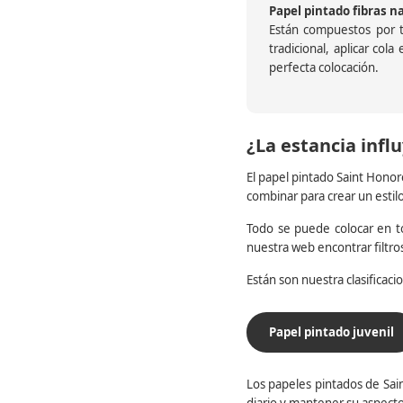
Papel pintado fibras n
Están compuestos por te
tradicional, aplicar col
perfecta colocación.
¿La estancia influ
El papel pintado Saint Honor
combinar para crear un estil
Todo se puede colocar en to
nuestra web encontrar filtr
Están son nuestra clasificac
Papel pintado juvenil
Los papeles pintados de Sain
diario y mantener su aspecto