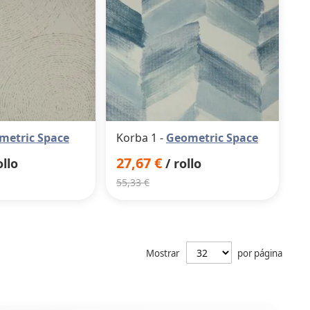
metric Space
Korba 1 -
Geometric Space
27,67 €
ollo
/ rollo
55,33 €
Mostrar
por página