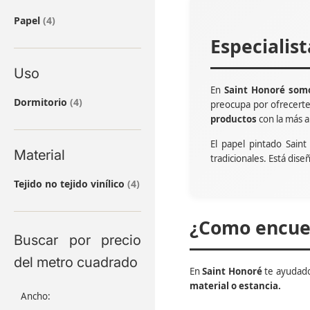
artículos
Papel
4
Especialis
Uso
En
Saint Honoré somo
artículos
Dormitorio
4
preocupa por ofrecert
productos
con la más a
El papel pintado Sain
Material
tradicionales. Está dise
artículos
Tejido no tejido vinílico
4
¿Como encuen
Buscar por precio
del metro cuadrado
En
Saint Honoré
te ayudado
material o estancia.
Ancho: