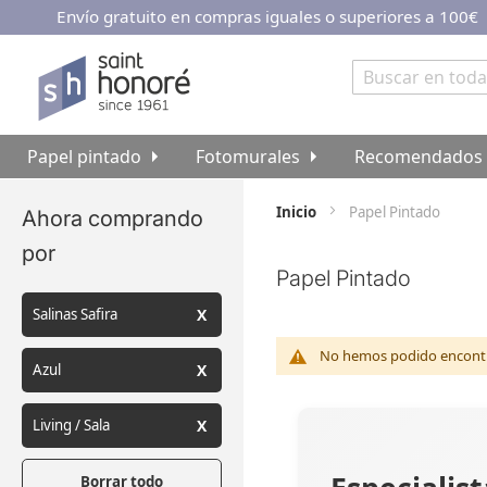
Envío gratuito en compras iguales o superiores a 100€
Ir
al
contenido
Buscar
Papel pintado
Fotomurales
Recomendados
Inicio
Papel Pintado
Ahora comprando
por
Papel Pintado
Salinas Safira
No hemos podido encontra
Azul
Living / Sala
Borrar todo