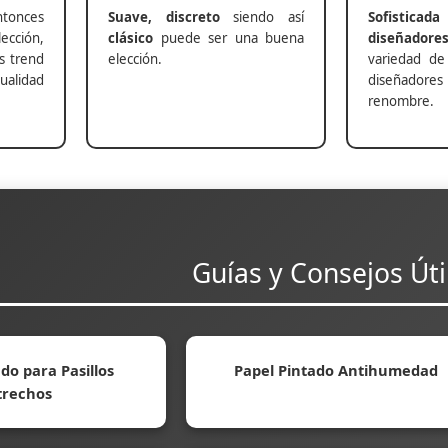
nces
Suave, discreto
siendo así
Sofisticada
ección,
clásico
puede ser una buena
diseñadore
s trend
elección.
variedad de
alidad
diseñadores 
renombre.
Guías y Consejos Úti
do para Pasillos
Papel Pintado Antihumedad
trechos