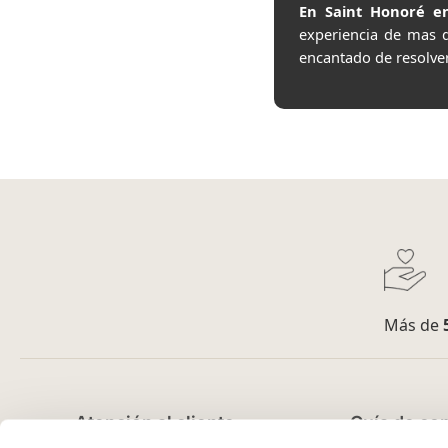
En Saint Honoré en
experiencia de mas 
encantado de resolve
Más de
Atención al cliente
Guía de co