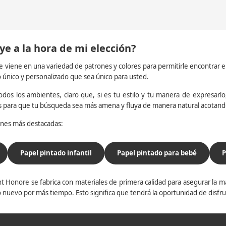
ye a la hora de mi elección?
e viene en una variedad de patrones y colores para permitirle encontrar 
o único y personalizado que sea único para usted.
dos los ambientes, claro que, si es tu estilo y tu manera de expresarlo, 
os para que tu búsqueda sea más amena y fluya de manera natural acotan
iones más destacadas:
Papel pintado infantil
Papel pintado para bebé
P
t Honore se fabrica con materiales de primera calidad para asegurar la ma
 nuevo por más tiempo. Esto significa que tendrá la oportunidad de disfr