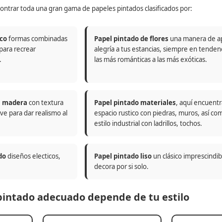
ontrar toda una gran gama de papeles pintados clasificados por:
co
formas combinadas
Papel pintado de flores
una manera de a
 para recrear
alegría a tus estancias, siempre en tenden
.
las más románticas a las más exóticas.
n madera
con textura
Papel pintado materiales
, aquí encuentr
ve para dar realismo al
espacio rustico con piedras, muros, así co
estilo industrial con ladrillos, tochos.
do
diseños electicos,
Papel pintado liso
un clásico imprescindi
decora por si solo.
 pintado adecuado depende de tu estilo