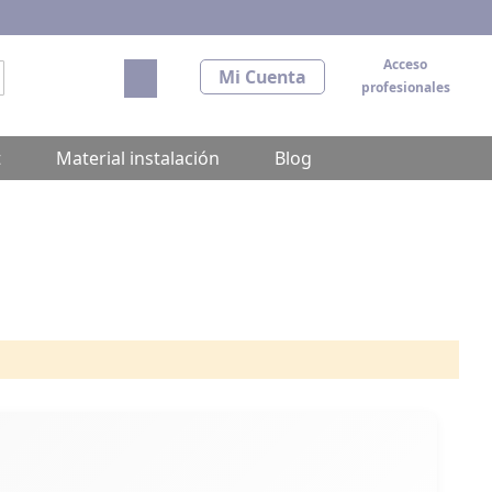
Acceso
Mi carrito
Mi Cuenta
profesionales
scar
t
Material instalación
Blog