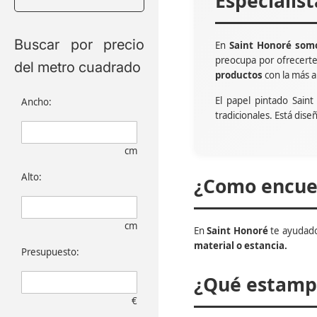
Especialis
Buscar por precio
En
Saint Honoré somo
preocupa por ofrecert
del metro cuadrado
productos
con la más a
El papel pintado Sain
Ancho:
tradicionales. Está dise
cm
Alto:
¿Como encuen
cm
En
Saint Honoré
te ayudado
material o estancia.
Presupuesto:
¿Qué estampa
€