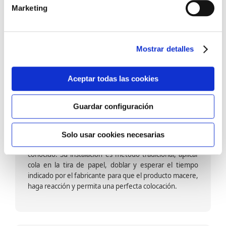
barniz multiadherente en base agua. En zonas de
Marketing
fuegos, se recomienda proteger con placas, silestone,
para evitar salpicaduras de aceite y manchas de grasa,
dado que el frotar en exceso dañaría el papel. Su
colocación es cola en la pared y tira en seco, sin
Mostrar detalles
necesidad de tiempo de espera por lo que su
colocación es fácil rápida y sencilla.
Aceptar todas las cookies
Guardar configuración
Papel pintado calidad papel:
Formado por una capa de papel sobre un soporte de
Solo usar cookies necesarias
papel-celulosa se trata del papel más convencional y
conocido. Su instalación es método tradicional, aplicar
cola en la tira de papel, doblar y esperar el tiempo
indicado por el fabricante para que el producto macere,
haga reacción y permita una perfecta colocación.