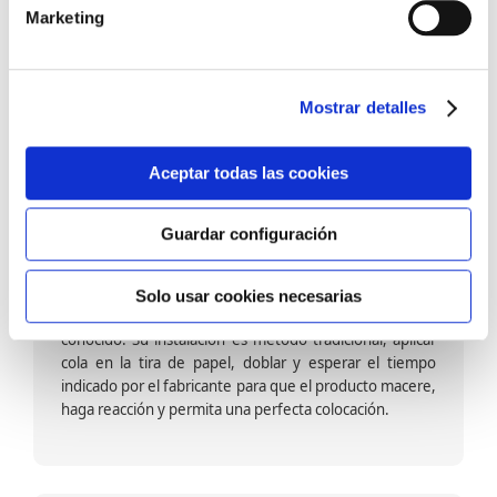
barniz multiadherente en base agua. En zonas de
Marketing
fuegos, se recomienda proteger con placas, silestone,
para evitar salpicaduras de aceite y manchas de grasa,
dado que el frotar en exceso dañaría el papel. Su
colocación es cola en la pared y tira en seco, sin
Mostrar detalles
necesidad de tiempo de espera por lo que su
colocación es fácil rápida y sencilla.
Aceptar todas las cookies
Guardar configuración
Papel pintado calidad papel:
Formado por una capa de papel sobre un soporte de
Solo usar cookies necesarias
papel-celulosa se trata del papel más convencional y
conocido. Su instalación es método tradicional, aplicar
cola en la tira de papel, doblar y esperar el tiempo
indicado por el fabricante para que el producto macere,
haga reacción y permita una perfecta colocación.