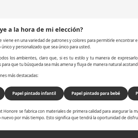
ye a la hora de mi elección?
e viene en una variedad de patrones y colores para permitirle encontrar 
o único y personalizado que sea único para usted.
dos los ambientes, claro que, si es tu estilo y tu manera de expresarlo, 
os para que tu búsqueda sea más amena y fluya de manera natural acotan
iones más destacadas:
Papel pintado infantil
Papel pintado para bebé
P
t Honore se fabrica con materiales de primera calidad para asegurar la ma
 nuevo por más tiempo. Esto significa que tendrá la oportunidad de disfr