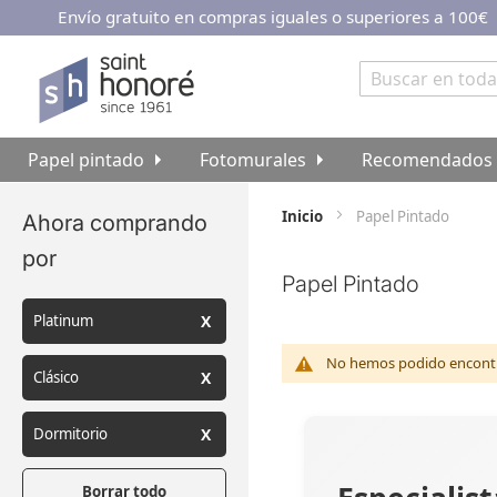
Envío gratuito en compras iguales o superiores a 100€
Ir
al
contenido
Buscar
Papel pintado
Fotomurales
Recomendados
Inicio
Papel Pintado
Ahora comprando
por
Papel Pintado
Platinum
No hemos podido encontra
Clásico
Dormitorio
Borrar todo