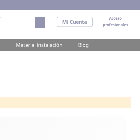
Acceso
Mi carrito
Mi Cuenta
profesionales
scar
t
Material instalación
Blog