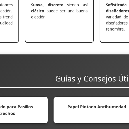
nces
Suave, discreto
siendo así
Sofisticada
ección,
clásico
puede ser una buena
diseñadore
s trend
elección.
variedad de
alidad
diseñadores 
renombre.
Guías y Consejos Úti
do para Pasillos
Papel Pintado Antihumedad
trechos