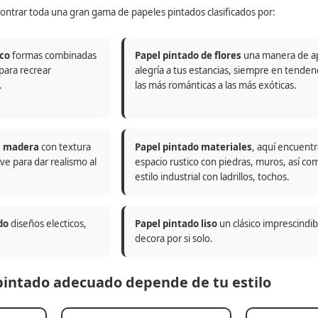
ontrar toda una gran gama de papeles pintados clasificados por:
co
formas combinadas
Papel pintado de flores
una manera de a
 para recrear
alegría a tus estancias, siempre en tenden
.
las más románticas a las más exóticas.
n madera
con textura
Papel pintado materiales
, aquí encuentr
ve para dar realismo al
espacio rustico con piedras, muros, así co
estilo industrial con ladrillos, tochos.
do
diseños electicos,
Papel pintado liso
un clásico imprescindi
decora por si solo.
 pintado adecuado depende de tu estilo