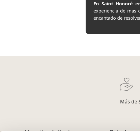
En Saint Honoré en
experiencia de mas 
encantado de resolve
Más de
Atención al cliente
Guía de co