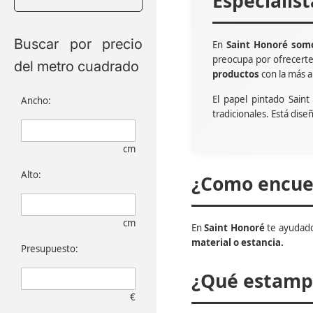
Especialis
Buscar por precio
En
Saint Honoré somo
preocupa por ofrecert
del metro cuadrado
productos
con la más a
El papel pintado Sain
Ancho:
tradicionales. Está dise
cm
Alto:
¿Como encuen
cm
En
Saint Honoré
te ayudado
material o estancia.
Presupuesto:
¿Qué estampa
€