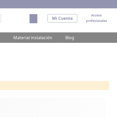
Acceso
Mi carrito
Mi Cuenta
profesionales
scar
t
Material instalación
Blog