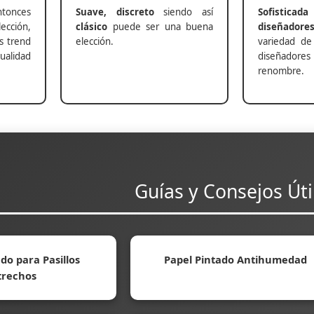
nces
Suave, discreto
siendo así
Sofisticada
ección,
clásico
puede ser una buena
diseñadore
s trend
elección.
variedad de
alidad
diseñadores 
renombre.
Guías y Consejos Úti
do para Pasillos
Papel Pintado Antihumedad
trechos