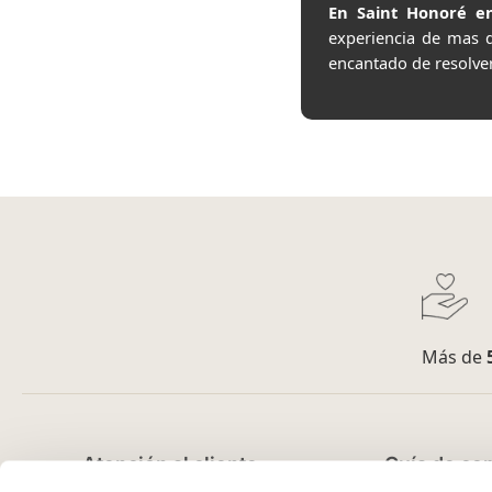
En Saint Honoré en
experiencia de mas 
encantado de resolve
Más de
Atención al cliente
Guía de co