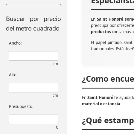
Especialis
Buscar por precio
En
Saint Honoré somo
preocupa por ofrecert
del metro cuadrado
productos
con la más a
El papel pintado Sain
Ancho:
tradicionales. Está dise
cm
Alto:
¿Como encuen
cm
En
Saint Honoré
te ayudado
material o estancia.
Presupuesto:
¿Qué estampa
€