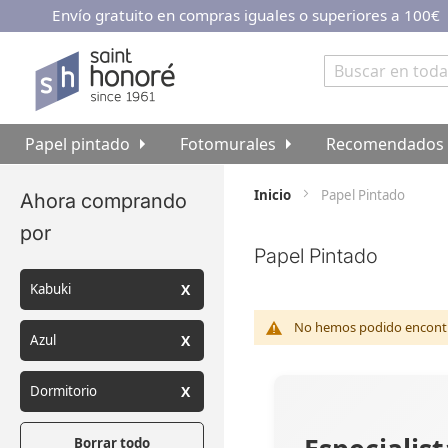
Envío gratuito en compras iguales o superiores a 100€
Ir
al
contenido
Buscar
Papel pintado
Fotomurales
Recomendados
Inicio
Papel Pintado
Ahora comprando
por
Papel Pintado
Kabuki
No hemos podido encontra
Azul
Dormitorio
Borrar todo