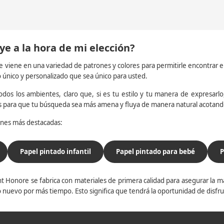
ye a la hora de mi elección?
e viene en una variedad de patrones y colores para permitirle encontrar 
o único y personalizado que sea único para usted.
dos los ambientes, claro que, si es tu estilo y tu manera de expresarlo, 
os para que tu búsqueda sea más amena y fluya de manera natural acotan
iones más destacadas:
Papel pintado infantil
Papel pintado para bebé
P
t Honore se fabrica con materiales de primera calidad para asegurar la ma
 nuevo por más tiempo. Esto significa que tendrá la oportunidad de disfr