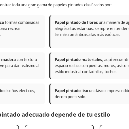
ontrar toda una gran gama de papeles pintados clasificados por:
co
formas combinadas
Papel pintado de flores
una manera de a
 para recrear
alegría a tus estancias, siempre en tenden
.
las más románticas a las más exóticas.
n madera
con textura
Papel pintado materiales
, aquí encuentr
ve para dar realismo al
espacio rustico con piedras, muros, así co
estilo industrial con ladrillos, tochos.
do
diseños electicos,
Papel pintado liso
un clásico imprescindi
decora por si solo.
 pintado adecuado depende de tu estilo