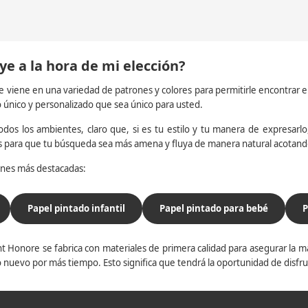
ye a la hora de mi elección?
e viene en una variedad de patrones y colores para permitirle encontrar 
o único y personalizado que sea único para usted.
dos los ambientes, claro que, si es tu estilo y tu manera de expresarlo, 
os para que tu búsqueda sea más amena y fluya de manera natural acotan
iones más destacadas:
Papel pintado infantil
Papel pintado para bebé
P
t Honore se fabrica con materiales de primera calidad para asegurar la ma
 nuevo por más tiempo. Esto significa que tendrá la oportunidad de disfr