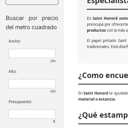
Especialis
Buscar por precio
En
Saint Honoré somo
preocupa por ofrecert
del metro cuadrado
productos
con la más a
El papel pintado Sain
Ancho:
tradicionales. Está dise
cm
Alto:
¿Como encuen
cm
En
Saint Honoré
te ayudado
material o estancia.
Presupuesto:
¿Qué estampa
€