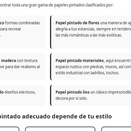
ontrar toda una gran gama de papeles pintados clasificados por:
co
formas combinadas
Papel pintado de flores
una manera de a
 para recrear
alegría a tus estancias, siempre en tenden
.
las más románticas a las más exóticas.
n madera
con textura
Papel pintado materiales
, aquí encuentr
ve para dar realismo al
espacio rustico con piedras, muros, así co
estilo industrial con ladrillos, tochos.
do
diseños electicos,
Papel pintado liso
un clásico imprescindi
decora por si solo.
 pintado adecuado depende de tu estilo