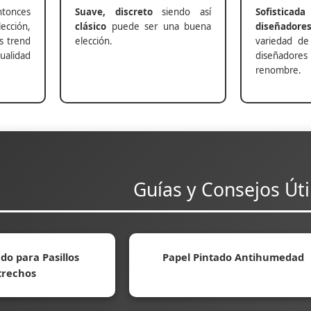
nces
Suave, discreto
siendo así
Sofisticada
ección,
clásico
puede ser una buena
diseñadore
s trend
elección.
variedad de
alidad
diseñadores 
renombre.
Guías y Consejos Úti
do para Pasillos
Papel Pintado Antihumedad
trechos