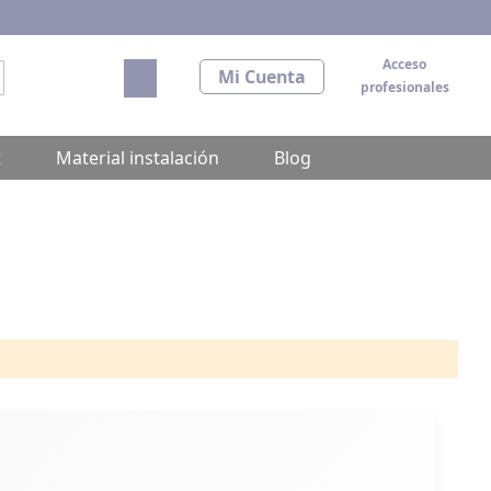
Acceso
Mi carrito
Mi Cuenta
profesionales
scar
t
Material instalación
Blog