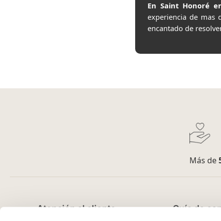
En Saint Honoré en
experiencia de mas 
encantado de resolve
Más de
Atención al cliente
Guía de co