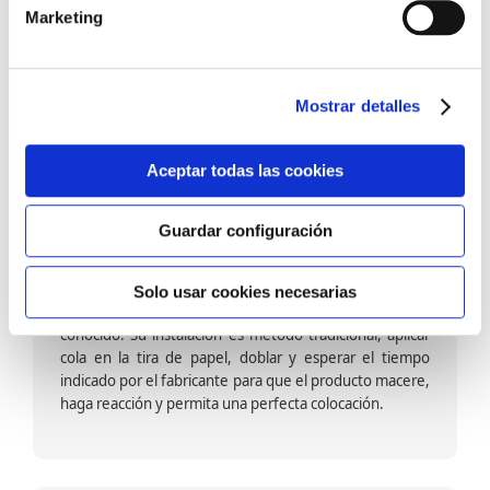
barniz multiadherente en base agua. En zonas de
Marketing
fuegos, se recomienda proteger con placas, silestone,
para evitar salpicaduras de aceite y manchas de grasa,
dado que el frotar en exceso dañaría el papel. Su
colocación es cola en la pared y tira en seco, sin
Mostrar detalles
necesidad de tiempo de espera por lo que su
colocación es fácil rápida y sencilla.
Aceptar todas las cookies
Guardar configuración
Papel pintado calidad papel:
Formado por una capa de papel sobre un soporte de
Solo usar cookies necesarias
papel-celulosa se trata del papel más convencional y
conocido. Su instalación es método tradicional, aplicar
cola en la tira de papel, doblar y esperar el tiempo
indicado por el fabricante para que el producto macere,
haga reacción y permita una perfecta colocación.