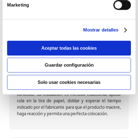
barniz multiadherente en base agua. En zonas de
Marketing
fuegos, se recomienda proteger con placas, silestone,
para evitar salpicaduras de aceite y manchas de grasa,
dado que el frotar en exceso dañaría el papel. Su
colocación es cola en la pared y tira en seco, sin
Mostrar detalles
necesidad de tiempo de espera por lo que su
colocación es fácil rápida y sencilla.
Aceptar todas las cookies
Guardar configuración
Papel pintado calidad papel:
Formado por una capa de papel sobre un soporte de
Solo usar cookies necesarias
papel-celulosa se trata del papel más convencional y
conocido. Su instalación es método tradicional, aplicar
cola en la tira de papel, doblar y esperar el tiempo
indicado por el fabricante para que el producto macere,
haga reacción y permita una perfecta colocación.