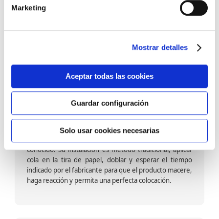
barniz multiadherente en base agua. En zonas de
Marketing
fuegos, se recomienda proteger con placas, silestone,
para evitar salpicaduras de aceite y manchas de grasa,
dado que el frotar en exceso dañaría el papel. Su
colocación es cola en la pared y tira en seco, sin
Mostrar detalles
necesidad de tiempo de espera por lo que su
colocación es fácil rápida y sencilla.
Aceptar todas las cookies
Guardar configuración
Papel pintado calidad papel:
Formado por una capa de papel sobre un soporte de
Solo usar cookies necesarias
papel-celulosa se trata del papel más convencional y
conocido. Su instalación es método tradicional, aplicar
cola en la tira de papel, doblar y esperar el tiempo
indicado por el fabricante para que el producto macere,
haga reacción y permita una perfecta colocación.