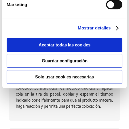
barniz multiadherente en base agua. En zonas de
Marketing
fuegos, se recomienda proteger con placas, silestone,
para evitar salpicaduras de aceite y manchas de grasa,
dado que el frotar en exceso dañaría el papel. Su
colocación es cola en la pared y tira en seco, sin
Mostrar detalles
necesidad de tiempo de espera por lo que su
colocación es fácil rápida y sencilla.
Aceptar todas las cookies
Guardar configuración
Papel pintado calidad papel:
Formado por una capa de papel sobre un soporte de
Solo usar cookies necesarias
papel-celulosa se trata del papel más convencional y
conocido. Su instalación es método tradicional, aplicar
cola en la tira de papel, doblar y esperar el tiempo
indicado por el fabricante para que el producto macere,
haga reacción y permita una perfecta colocación.