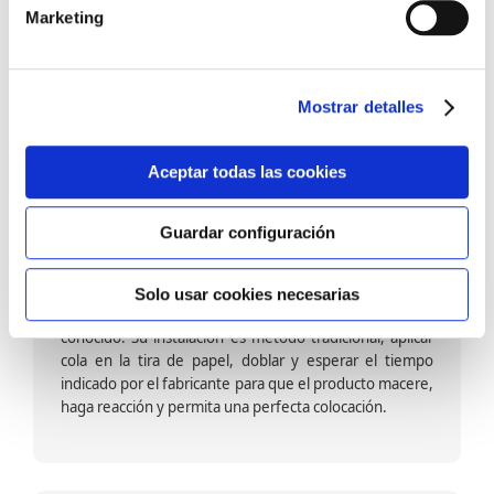
barniz multiadherente en base agua. En zonas de
Marketing
fuegos, se recomienda proteger con placas, silestone,
para evitar salpicaduras de aceite y manchas de grasa,
dado que el frotar en exceso dañaría el papel. Su
colocación es cola en la pared y tira en seco, sin
Mostrar detalles
necesidad de tiempo de espera por lo que su
colocación es fácil rápida y sencilla.
Aceptar todas las cookies
Guardar configuración
Papel pintado calidad papel:
Formado por una capa de papel sobre un soporte de
Solo usar cookies necesarias
papel-celulosa se trata del papel más convencional y
conocido. Su instalación es método tradicional, aplicar
cola en la tira de papel, doblar y esperar el tiempo
indicado por el fabricante para que el producto macere,
haga reacción y permita una perfecta colocación.