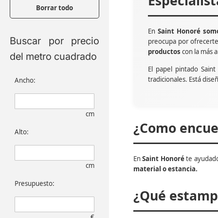
Especialis
Borrar todo
En
Saint Honoré somo
Buscar por precio
preocupa por ofrecert
productos
con la más a
del metro cuadrado
El papel pintado Sain
tradicionales. Está dise
Ancho:
cm
¿Como encuen
Alto:
En
Saint Honoré
te ayudado
cm
material o estancia.
Presupuesto:
¿Qué estampa
€