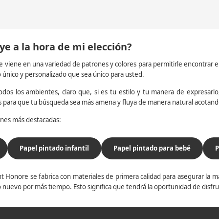
ye a la hora de mi elección?
e viene en una variedad de patrones y colores para permitirle encontrar 
o único y personalizado que sea único para usted.
dos los ambientes, claro que, si es tu estilo y tu manera de expresarlo, 
os para que tu búsqueda sea más amena y fluya de manera natural acotan
iones más destacadas:
Papel pintado infantil
Papel pintado para bebé
P
t Honore se fabrica con materiales de primera calidad para asegurar la ma
 nuevo por más tiempo. Esto significa que tendrá la oportunidad de disfr