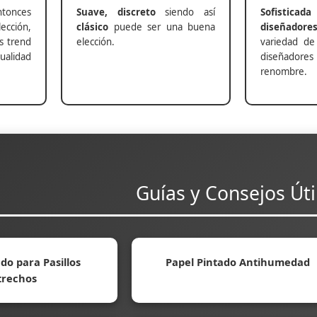
nces
Suave, discreto
siendo así
Sofisticada
ección,
clásico
puede ser una buena
diseñadore
s trend
elección.
variedad de
alidad
diseñadores 
renombre.
Guías y Consejos Úti
do para Pasillos
Papel Pintado Antihumedad
trechos