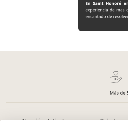
En Saint Honoré en
experiencia de mas 
encantado de resolve
Más de
Atención al cliente
Guía de co