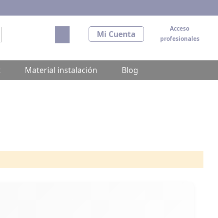
Acceso
Mi carrito
Mi Cuenta
profesionales
scar
t
Material instalación
Blog