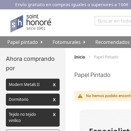
Envío gratuito en compras iguales o superiores a 100€
Ir
al
contenido
Buscar
Papel pintado
Fotomurales
Recomendados
Inicio
Papel Pintado
Ahora comprando
por
Papel Pintado
Modern Metals II
No hemos podido encontra
Dormitorio
Tejido no tejido
vinílico