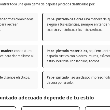
ontrar toda una gran gama de papeles pintados clasificados por:
co
formas combinadas
Papel pintado de flores
una manera de a
 para recrear
alegría a tus estancias, siempre en tenden
.
las más románticas a las más exóticas.
n madera
con textura
Papel pintado materiales
, aquí encuentr
ve para dar realismo al
espacio rustico con piedras, muros, así co
estilo industrial con ladrillos, tochos.
do
diseños electicos,
Papel pintado liso
un clásico imprescindi
decora por si solo.
 pintado adecuado depende de tu estilo