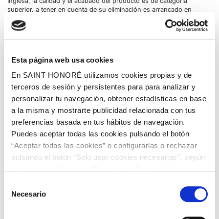
Inglesa, la calidad y el acabado del producto es de categoría
superior, a tener en cuenta de su eliminación es arrancado en
seco, por lo que será sencillo remplazarlo sin dejar resto alguno
en la pared. Diseño ramillete floral de gran tamaño con el
protagonismo central en las flores con fondo base en color beige
que realza el diseño en distintas tonalidades de color de rosa y
verde para recrear un ambiente de inspiración romántica en su
Esta página web usa cookies
mayor esplendor y elegancia. Ideal para instalarlo en un
dormitorio en la pared central para darle el protagonismo que se
En SAINT HONORÉ utilizamos cookies propias y de
merece.
terceros de sesión y persistentes para para analizar y
personalizar tu navegación, obtener estadísticas en base
a la misma y mostrarte publicidad relacionada con tus
preferencias basada en tus hábitos de navegación.
Puedes aceptar todas las cookies pulsando el botón
“Aceptar todas las cookies” o configurarlas o rechazar
pulsando el botón “Solo usar cookies necesarias”, según
corresponda. Al pulsar “Guardar configuración”, se
guardará la selección de cookies que hayas realizado. Si
Selección
no has seleccionado ninguna opción, pulsar este botón
Necesario
de
equivaldrá a rechazar todas las cookies. Si deseas
consentimiento
obtener más información consulta nuestra Política de