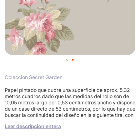
Skip
to
Colección Secret Garden
the
beginning
of
Papel pintado que cubre una superficie de aprox. 5,32
the
metros cuadros dado que las medidas del rollo son de
images
10,05 metros largo por 0,53 centímetros ancho y dispone
gallery
de un case directo de 53 centímetros, por lo que hay que
buscar la continuidad del diseño en la siguiente tira, con
base TNT lo que permite una instalación más sencilla,
Leer descripción entera
fácil y cómoda dado que la cola se tiene que aplicar a la
pared y acto seguido colocar la tira porque no es