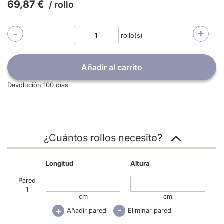
69,87 €
/ rollo
-
+
rollo(s)
Añadir al carrito
Devolución 100 días
¿Cuántos rollos necesito?
Longitud
Altura
Pared
1
cm
cm
-
+
Añadir pared
Eliminar pared