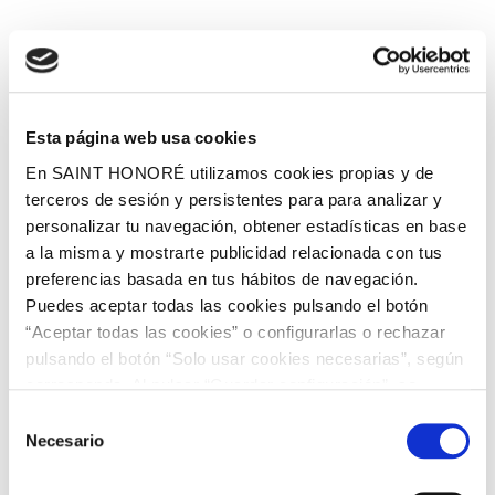
Esta página web usa cookies
En SAINT HONORÉ utilizamos cookies propias y de
terceros de sesión y persistentes para para analizar y
personalizar tu navegación, obtener estadísticas en base
a la misma y mostrarte publicidad relacionada con tus
preferencias basada en tus hábitos de navegación.
Puedes aceptar todas las cookies pulsando el botón
“Aceptar todas las cookies” o configurarlas o rechazar
pulsando el botón “Solo usar cookies necesarias”, según
corresponda. Al pulsar “Guardar configuración”, se
guardará la selección de cookies que hayas realizado. Si
Selección
no has seleccionado ninguna opción, pulsar este botón
Necesario
de
equivaldrá a rechazar todas las cookies. Si deseas
consentimiento
obtener más información consulta nuestra Política de