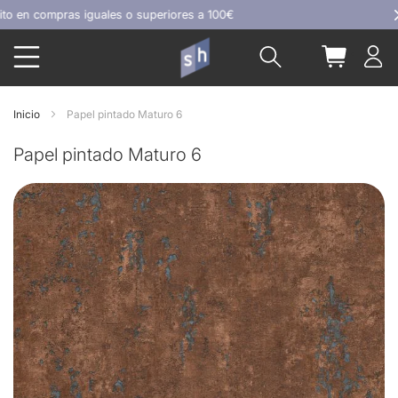
Ir
 compras iguales o superiores a 100€
al
Buscar
Mi carrit
contenido
Inicio
Papel pintado Maturo 6
Papel pintado Maturo 6
Skip
to
the
end
of
the
images
gallery