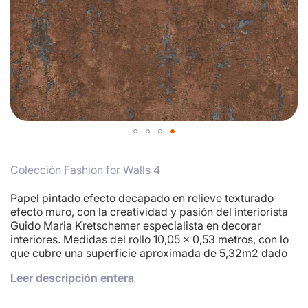
Skip
to
Colección Fashion for Walls 4
the
beginning
of
Papel pintado efecto decapado en relieve texturado
the
efecto muro, con la creatividad y pasión del interiorista
images
Guido Maria Kretschemer especialista en decorar
gallery
interiores. Medidas del rollo 10,05 x 0,53 metros, con lo
que cubre una superficie aproximada de 5,32m2 dado
no tiene case .Fácil de instalar aplicar cola en la pared y
Leer descripción entera
sin tiempo de espera colocar la tira de papel pintado.
¡Cómpralo antes de que se agoten!