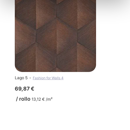
Lago 5
Fashion for Walls 4
69,87 €
/ rollo
13,12 € /m²