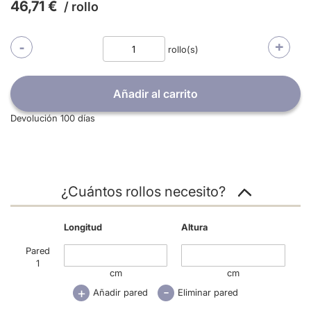
46,71 €
/ rollo
-
+
rollo(s)
Añadir al carrito
Devolución 100 días
¿Cuántos rollos necesito?
Longitud
Altura
Pared
1
cm
cm
-
+
Añadir pared
Eliminar pared