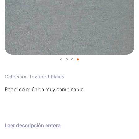
Skip
to
Colección Textured Plains
the
beginning
of
Papel color único muy combinable.
the
images
gallery
Leer descripción entera