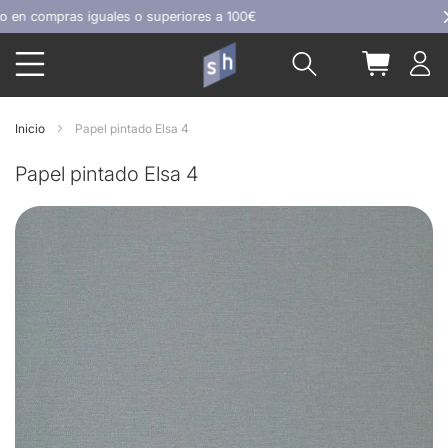
Ir
 compras iguales o superiores a 100€
al
Buscar
Mi carrit
contenido
Inicio
Papel pintado Elsa 4
Papel pintado Elsa 4
Skip
to
the
end
of
the
images
gallery