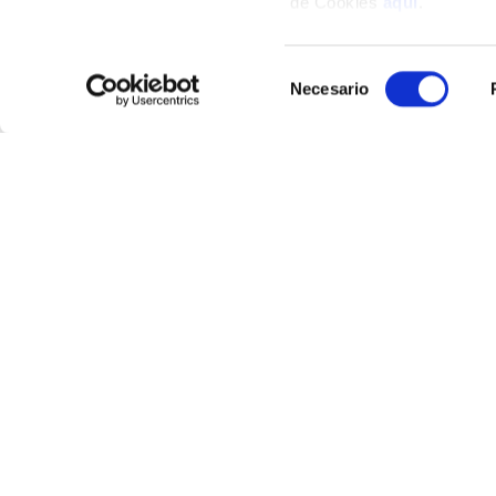
de Cookies
aquí
.
Selección
Necesario
de
consentimiento
Más de
Atención al cliente
Guía de com
Preguntas frecuentes
Aviso Legal
Contacto tienda online
Condiciones G