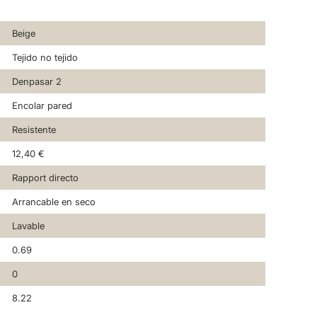
Beige
Tejido no tejido
Denpasar 2
Encolar pared
Resistente
12,40 €
Rapport directo
Arrancable en seco
Lavable
0.69
0
8.22