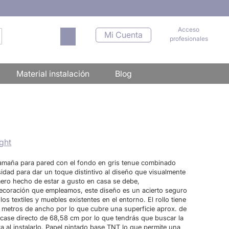
Acceso
Mi carrito
Mi Cuenta
profesionales
scar
Material instalación
Blog
ght
tamaña para pared con el fondo en gris tenue combinado
sidad para dar un toque distintivo al diseño que visualmente
mero hecho de estar a gusto en casa se debe,
decoración que empleamos, este diseño es un acierto seguro
s textiles y muebles existentes en el entorno. El rollo tiene
 metros de ancho por lo que cubre una superficie aprox. de
case directo de 68,58 cm por lo que tendrás que buscar la
ra al instalarlo. Papel pintado base TNT lo que permite una