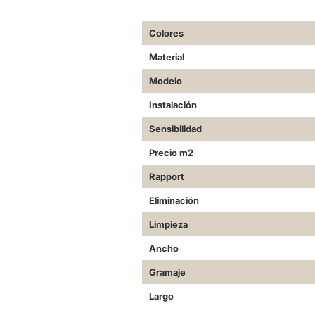
Más
Colores
Información
Material
Modelo
Instalación
Sensibilidad
Precio m2
Rapport
Eliminación
Limpieza
Ancho
Gramaje
Largo