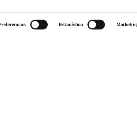
Preferencias
Estadística
Marketin
50 años
en el mercado
Plazo de devolución de
pra
Empresa
Saint Honoré
enerales
Acceso Profesionales