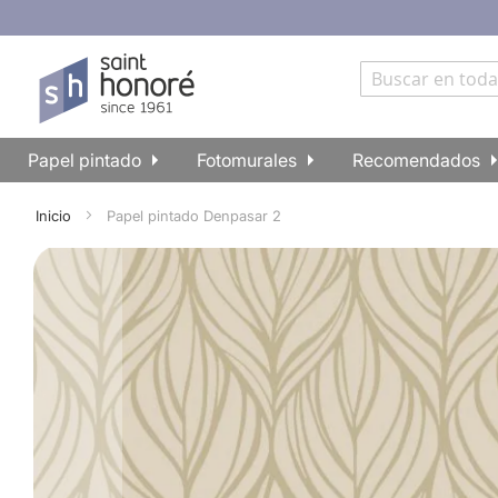
Ir
al
contenido
Buscar
Papel pintado
Fotomurales
Recomendados
Inicio
Papel pintado Denpasar 2
Skip
to
the
end
of
the
images
gallery