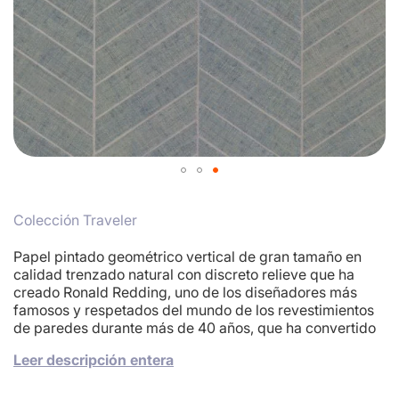
Skip
to
Colección Traveler
the
beginning
of
Papel pintado geométrico vertical de gran tamaño en
the
calidad trenzado natural con discreto relieve que ha
images
creado Ronald Redding, uno de los diseñadores más
gallery
famosos y respetados del mundo de los revestimientos
de paredes durante más de 40 años, que ha convertido
en con su arte de combina magistralmente el pasado y
Leer descripción entera
el presente para crear clásicos modernos con un gusto y
una sutileza incomparables. En color gris claro con