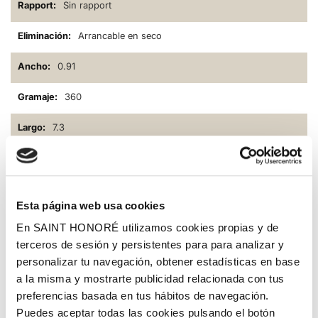
Sin rapport
Arrancable en seco
0.91
360
7.3
Descripción
Papel pintado geométrico vertical de gran tamaño en calidad
trenzado natural con discreto relieve que ha creado Ronald
Esta página web usa cookies
Redding, uno de los diseñadores más famosos y respetados del
En SAINT HONORÉ utilizamos cookies propias y de
mundo de los revestimientos de paredes durante más de 40 años,
que ha convertido en con su arte de combina magistralmente el
terceros de sesión y persistentes para para analizar y
pasado y el presente para crear clásicos modernos con un gusto
personalizar tu navegación, obtener estadísticas en base
y una sutileza incomparables. En color gris claro con sutiles
a la misma y mostrarte publicidad relacionada con tus
matices dorado suave, siempre buscando crear nuevos efectos
especiales en sus diseños, en este ha superado los límites de las
preferencias basada en tus hábitos de navegación.
tecnologías de fabricación para proporcionar una profundidad
Puedes aceptar todas las cookies pulsando el botón