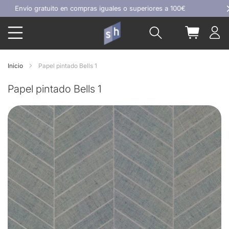
Ir
nvío gratuito en compras iguales o superiores a 100€
al
Buscar
Mi carrit
contenido
Inicio
Papel pintado Bells 1
Papel pintado Bells 1
Skip
to
the
end
of
the
images
gallery