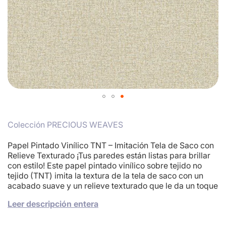
Skip
to
Colección PRECIOUS WEAVES
the
beginning
of
Papel Pintado Vinílico TNT – Imitación Tela de Saco con
the
Relieve Texturado ¡Tus paredes están listas para brillar
images
con estilo! Este papel pintado vinílico sobre tejido no
gallery
tejido (TNT) imita la textura de la tela de saco con un
acabado suave y un relieve texturado que le da un toque
realista y encantador. Ideal para crear ambientes
Leer descripción entera
cálidos, modernos y llenos de personalidad. Medidas del
rollo: 10,05 m de largo x 0,53 m de ancho. Sin case: ¡más