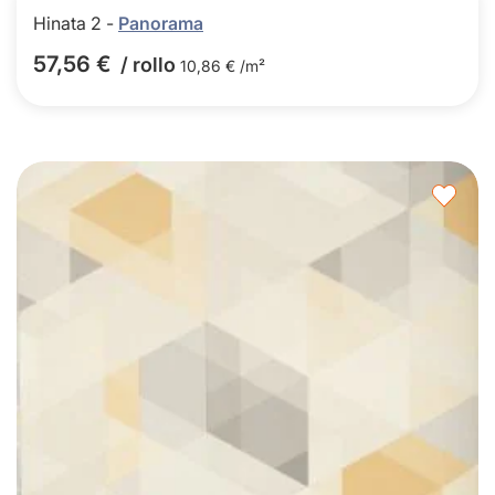
Hinata 2 -
Panorama
57,56 €
/ rollo
10,86 € /m²
Agre
a
los
favor