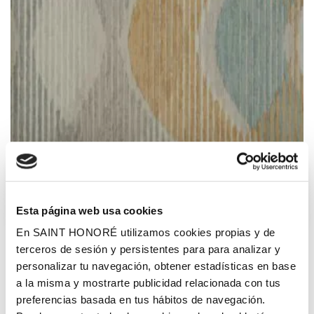
Tsubasa 1 -
Panorama
57,56 €
/ rollo
10,86 € /m²
Esta página web usa cookies
En SAINT HONORÉ utilizamos cookies propias y de
terceros de sesión y persistentes para para analizar y
personalizar tu navegación, obtener estadísticas en base
a la misma y mostrarte publicidad relacionada con tus
Agre
preferencias basada en tus hábitos de navegación.
a