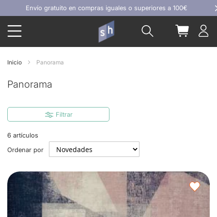
Ir
Envío gratuito en compras iguales o superiores a 100€
al
Buscar
Mi carrit
contenido
Inicio
Panorama
Panorama
Filtrar
6
artículos
Ordenar por
Agre
a
los
favor