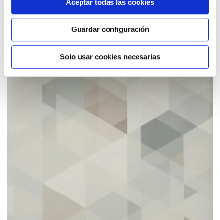
Aceptar todas las cookies
Guardar configuración
Agre
a
Solo usar cookies necesarias
los
favor