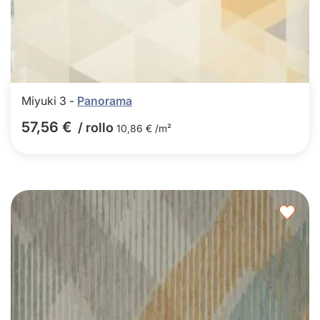
Miyuki 3 -
Panorama
57,56 €
/ rollo
10,86 € /m²
Agre
a
los
favor