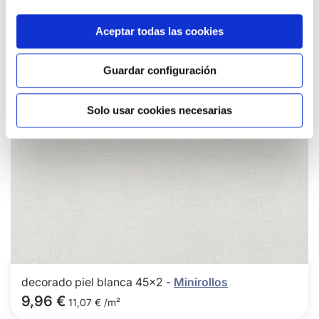
a
los
favor
Aceptar todas las cookies
Guardar configuración
Solo usar cookies necesarias
decorado piel blanca 45x2 -
Minirollos
9,96 €
11,07 € /m²