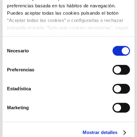
preferencias basada en tus hábitos de navegación.
Puedes aceptar todas las cookies pulsando el botón
“Aceptar todas las cookies” o configurarlas o rechazar
pulsando el botón “Solo usar cookies necesarias”, según
corresponda. Al pulsar “Guardar configuración”, se
guardará la selección de cookies que hayas realizado. Si
Selección
no has seleccionado ninguna opción, pulsar este botón
Necesario
de
equivaldrá a rechazar todas las cookies. Si deseas
consentimiento
obtener más información consulta nuestra Política de
Preferencias
Cookies
aquí
.
Estadística
Decorado Bahia 45x2 -
Minirollos
9,96 €
11,07 € /m²
Marketing
Agre
Mostrar detalles