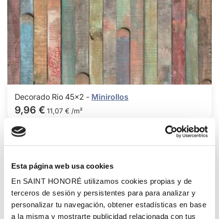
Decorado Rio 45x2 -
Minirollos
9,96 €
11,07 € /m²
Agre
Esta página web usa cookies
a
los
En SAINT HONORÉ utilizamos cookies propias y de
favor
terceros de sesión y persistentes para para analizar y
personalizar tu navegación, obtener estadísticas en base
a la misma y mostrarte publicidad relacionada con tus