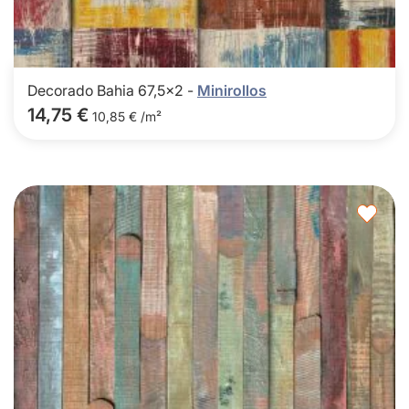
Decorado Bahia 67,5x2 -
Minirollos
14,75 €
10,85 € /m²
Agre
a
los
favor