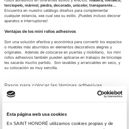
rollos adhesivos en diferentes estilos y efectos:
madera, metálico,
terciopelo, mármol, piedra, decorado, unicolor, transparente…
Encuentra en nuestro catálogo diseños para complementar
cualquier estancia, sea cual sea su estilo. ¡Puedes incluso decorar
aparatos e interruptores!
Ventajas de los mini rollos adhesivos
Son una solución efectiva y económica para convertir los espacios
o muebles más aburridos en elementos decorativos alegres y
originales. Además de colocarse en puertas y mobiliario, los mini
rollos adhesivos también pueden aplicarse en trabajos de bricolaje:
les sacarás mucho partido. Son lavables y arrancables en seco, y
su colocación es muy sencilla.
Pasos para colocar las láminas adhesivas
Se instalan en solo tres pasos:
Toma medidas del mueble donde quieras aplicar el mini rollo
adhesivo decorativo.
Esta página web usa cookies
Retira un poco de papel del reverso del mini rollo adhesivo,
colócalo por un borde y pégalo.
En SAINT HONORÉ utilizamos cookies propias y de
Continúa retirando el resto del papel del reverso y presiona