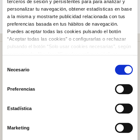
terceros de sesión y persistentes para para analizar y
la lámina autoadhesiva sobre la superficie, puedes hacerlo
personalizar tu navegación, obtener estadísticas en base
con la ayuda de un paño suave.
a la misma y mostrarte publicidad relacionada con tus
preferencias basada en tus hábitos de navegación.
Puedes aceptar todas las cookies pulsando el botón
“Aceptar todas las cookies” o configurarlas o rechazar
pulsando el botón “Solo usar cookies necesarias”, según
corresponda. Al pulsar “Guardar configuración”, se
guardará la selección de cookies que hayas realizado. Si
Selección
no has seleccionado ninguna opción, pulsar este botón
Necesario
de
equivaldrá a rechazar todas las cookies. Si deseas
consentimiento
Más de
50 años
en el mercado
obtener más información consulta nuestra Política de
Preferencias
Cookies
aquí
.
Estadística
Plazo de devolución de
100 días
Marketing
Atención al cliente