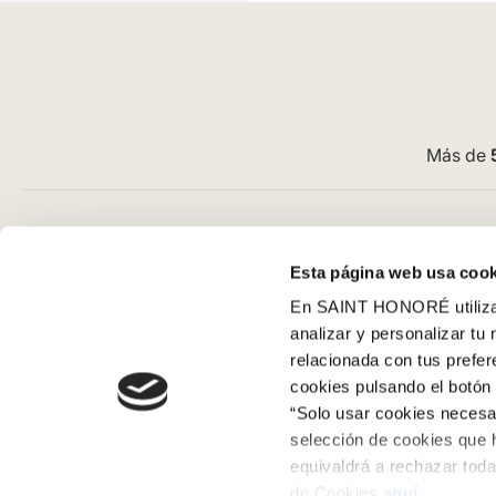
Más de
Atención al cliente
Guía de com
Esta página web usa cook
Preguntas frecuentes
Aviso Legal
En SAINT HONORÉ utilizam
Contacto tienda online
Condiciones G
analizar y personalizar tu
Cómo comprar en nuestra web
Pago
relacionada con tus prefe
Cómo colocar papel pintado
SeQura
cookies pulsando el botón 
Simbología del papel pintado
Envíos y entr
“Solo usar cookies necesar
Cookies
Políticas de d
selección de cookies que 
equivaldrá a rechazar toda
Política de privacidad
de Cookies
aquí
.