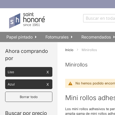
Ir
al
contenido
Buscar
Papel pintado
Fotomurales
Recomendados
Inicio
Minirollos
Ahora comprando
por
Minirollos
Liso
No hemos podido encontr
Azul
Mini rollos adhe
Borrar todo
Los mini rollos adhesivos te pe
Buscar por precio
amplia gama de mini rollos adhe