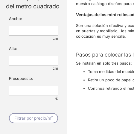
nuestro catálogo diseños para c
del metro cuadrado
Ventajas de los mini rollos 
Ancho:
Son una solución efectiva y ec
en puertas y mobiliario, los mi
colocación es muy sencilla.
cm
Alto:
Pasos para colocar las
Se instalan en solo tres pasos:
cm
Toma medidas del mueble 
Presupuesto:
Retira un poco de papel d
Continúa retirando el re
€
2
Filtrar por precio/m