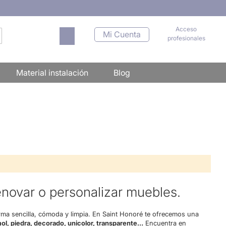
Acceso
Mi carrito
Mi Cuenta
profesionales
scar
Material instalación
Blog
renovar o personalizar muebles.
orma sencilla, cómoda y limpia. En Saint Honoré te ofrecemos una
ol, piedra, decorado, unicolor, transparente…
Encuentra en