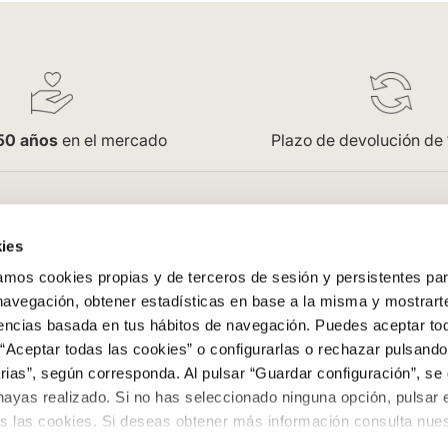
50 años
en el mercado
Plazo de devolución de
pra
Empresa
ies
Saint Honoré
os cookies propias y de terceros de sesión y persistentes par
enerales
Acceso Profesionales
 navegación, obtener estadísticas en base a la misma y mostrart
Oficinas
rencias basada en tus hábitos de navegación. Puedes aceptar to
Trabaja con nosotros
“Aceptar todas las cookies” o configurarlas o rechazar pulsando
ega
Contacto
ias”, según corresponda. Al pulsar “Guardar configuración”, se 
evoluciones
Colowall
hayas realizado. Si no has seleccionado ninguna opción, pulsar 
s las cookies. Si deseas obtener más información consulta nuest