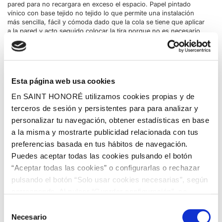
pared para no recargara en exceso el espacio. Papel pintado
vínico con base tejido no tejido lo que permite una instalación
más sencilla, fácil y cómoda dado que la cola se tiene que aplicar
a la pared y acto seguido colocar la tira porque no es necesario
tiempo de espera para que la cola penetre en el papel. El rollo
tiene medidas de 10,05 metros de largo x 0,53 centímetros de
ancho por lo que cubre una superficie aprox. de 5,32 metros
cuadrados, dado que tiene case alterno de 53 centímetros, por lo
que tendrás que buscar la continuidad del diseño en la siguiente
Esta página web usa cookies
tira para completar la instalación. La decoración con diseños de
inspiración naturaleza proporciona calidez en los ambientes
En SAINT HONORÉ utilizamos cookies propias y de
interiores además de favorecer la calma, la comodidad y
terceros de sesión y persistentes para para analizar y
visualmente, resulta agradable. Por este motivo el mero hecho de
estar a gusto en casa se debe, fundamentalmente, a la decoración
personalizar tu navegación, obtener estadísticas en base
que empleamos.
a la misma y mostrarte publicidad relacionada con tus
preferencias basada en tus hábitos de navegación.
Puedes aceptar todas las cookies pulsando el botón
“Aceptar todas las cookies” o configurarlas o rechazar
pulsando el botón “Solo usar cookies necesarias”, según
corresponda. Al pulsar “Guardar configuración”, se
guardará la selección de cookies que hayas realizado. Si
Selección
no has seleccionado ninguna opción, pulsar este botón
Necesario
de