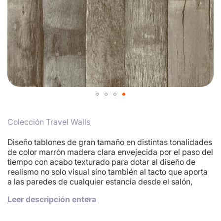
Skip
to
Colección Travel Walls
the
beginning
of
Diseño tablones de gran tamaño en distintas tonalidades
the
de color marrón madera clara envejecida por el paso del
images
tiempo con acabo texturado para dotar al diseño de
gallery
realismo no solo visual sino también al tacto que aporta
a las paredes de cualquier estancia desde el salón,
comedor, dormitorio o incluso pasillo, el lujo de la
Leer descripción entera
calidez de la madera y provocan que destaquen por su
elegancia, al ser es atemporal encajara a la perfección