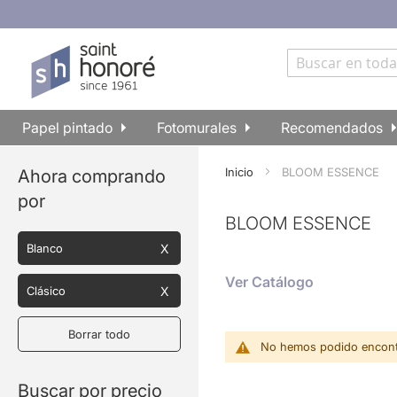
Ir
al
contenido
Buscar
Papel pintado
Fotomurales
Recomendados
Inicio
BLOOM ESSENCE
Ahora comprando
por
BLOOM ESSENCE
Blanco
Ver Catálogo
Clásico
Borrar todo
No hemos podido encontr
Buscar por precio