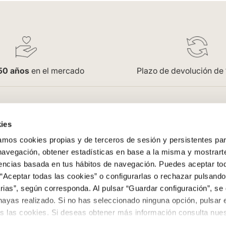
50 años
en el mercado
Plazo de devolución de
pra
Empresa
ies
Saint Honoré
os cookies propias y de terceros de sesión y persistentes par
enerales
Acceso Profesionales
 navegación, obtener estadísticas en base a la misma y mostrart
Oficinas
rencias basada en tus hábitos de navegación. Puedes aceptar to
Trabaja con nosotros
“Aceptar todas las cookies” o configurarlas o rechazar pulsando
ega
Contacto
ias”, según corresponda. Al pulsar “Guardar configuración”, se 
evoluciones
Colowall
hayas realizado. Si no has seleccionado ninguna opción, pulsar 
s las cookies. Si deseas obtener más información consulta nuest