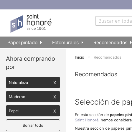
Ir
al
contenido
Buscar
Papel pintado
Fotomurales
Recomendados
Inicio
Recomendados
Ahora comprando
por
Recomendados
Naturaleza
Moderno
Selección de pa
Papel
En esta sección de
papeles pi
Saint Honoré
, hemos considera
Borrar todo
Nuestra sección de papeles pin