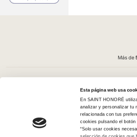
Más de
Atención al cliente
Guía de com
Esta página web usa cook
Preguntas frecuentes
Aviso Legal
En SAINT HONORÉ utilizam
Contacto tienda online
Condiciones G
analizar y personalizar tu
Cómo comprar en nuestra web
Pago
relacionada con tus prefe
Cómo colocar papel pintado
SeQura
cookies pulsando el botón 
Simbología del papel pintado
Envíos y entr
“Solo usar cookies necesar
Cookies
Políticas de d
selección de cookies que 