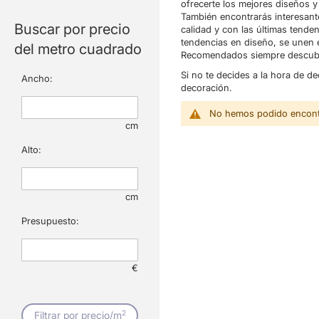
ofrecerte los mejores diseños y
También encontrarás interesante
Buscar por precio
calidad y con las últimas tende
tendencias en diseño, se unen e
del metro cuadrado
Recomendados siempre descubri
Si no te decides a la hora de d
Ancho:
decoración.
No hemos podido encontr
cm
Alto:
cm
Presupuesto:
€
2
Filtrar por precio/m