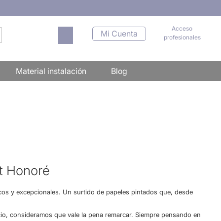
Acceso
Mi carrito
Mi Cuenta
profesionales
scar
Material instalación
Blog
t Honoré
cos y excepcionales. Un surtido de papeles pintados que, desde
cio, consideramos que vale la pena remarcar. Siempre pensando en