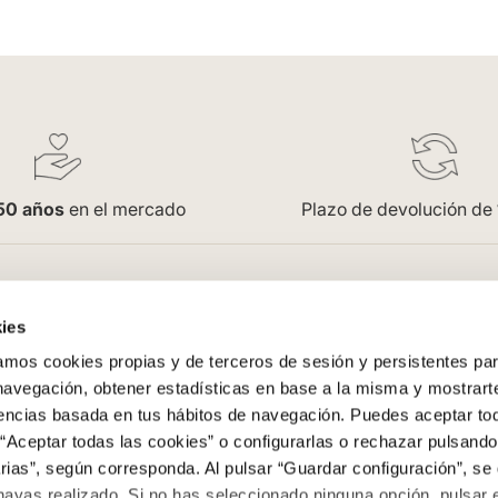
50 años
en el mercado
Plazo de devolución de
pra
Empresa
ies
Saint Honoré
os cookies propias y de terceros de sesión y persistentes par
enerales
Acceso Profesionales
 navegación, obtener estadísticas en base a la misma y mostrart
Oficinas
rencias basada en tus hábitos de navegación. Puedes aceptar to
Trabaja con nosotros
“Aceptar todas las cookies” o configurarlas o rechazar pulsando
ega
Contacto
ias”, según corresponda. Al pulsar “Guardar configuración”, se 
evoluciones
Colowall
hayas realizado. Si no has seleccionado ninguna opción, pulsar 