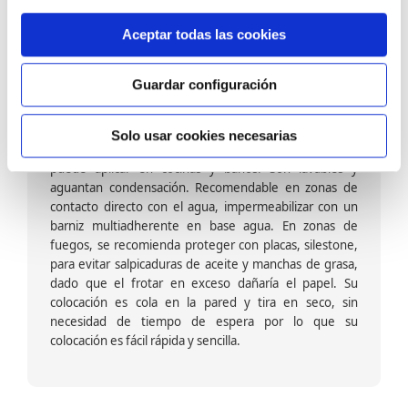
Tiene que ver con el soporte, es decir la cara interna de la tira
de papel pintado que va en contacto directo con la pared, la
Aceptar todas las cookies
elección es importante para su correcta instalación.
Guardar configuración
Papel pintado tejido no tejido vinílico:
Formado por una capa de vinilo (plastificado) sobre un
Solo usar cookies necesarias
soporte de TNT; es decir su exterior es vinílico, se
puede aplicar en cocinas y baños. Son lavables y
aguantan condensación. Recomendable en zonas de
contacto directo con el agua, impermeabilizar con un
barniz multiadherente en base agua. En zonas de
fuegos, se recomienda proteger con placas, silestone,
para evitar salpicaduras de aceite y manchas de grasa,
dado que el frotar en exceso dañaría el papel. Su
colocación es cola en la pared y tira en seco, sin
necesidad de tiempo de espera por lo que su
colocación es fácil rápida y sencilla.