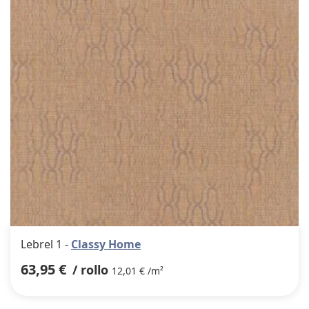
favor
Lebrel 1 -
Classy Home
63,95 €
/ rollo
12,01 € /m²