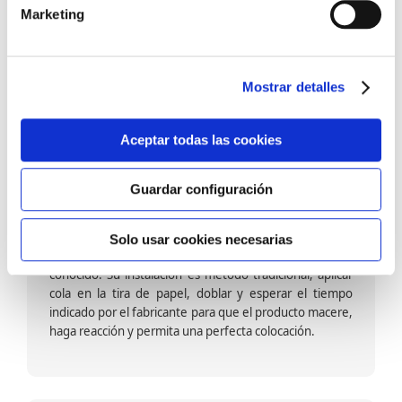
barniz multiadherente en base agua. En zonas de
Marketing
fuegos, se recomienda proteger con placas, silestone,
para evitar salpicaduras de aceite y manchas de grasa,
dado que el frotar en exceso dañaría el papel. Su
colocación es cola en la pared y tira en seco, sin
Mostrar detalles
necesidad de tiempo de espera por lo que su
colocación es fácil rápida y sencilla.
Aceptar todas las cookies
Guardar configuración
Papel pintado calidad papel:
Formado por una capa de papel sobre un soporte de
Solo usar cookies necesarias
papel-celulosa se trata del papel más convencional y
conocido. Su instalación es método tradicional, aplicar
cola en la tira de papel, doblar y esperar el tiempo
indicado por el fabricante para que el producto macere,
haga reacción y permita una perfecta colocación.