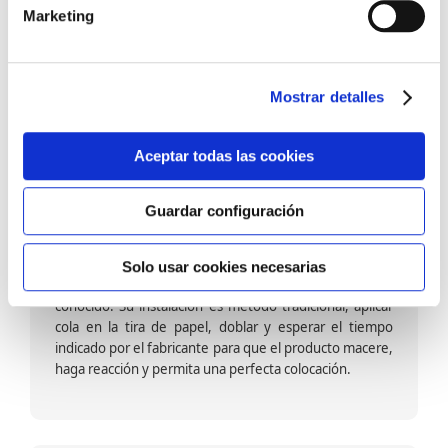
barniz multiadherente en base agua. En zonas de
Marketing
fuegos, se recomienda proteger con placas, silestone,
para evitar salpicaduras de aceite y manchas de grasa,
dado que el frotar en exceso dañaría el papel. Su
colocación es cola en la pared y tira en seco, sin
Mostrar detalles
necesidad de tiempo de espera por lo que su
colocación es fácil rápida y sencilla.
Aceptar todas las cookies
Guardar configuración
Papel pintado calidad papel:
Formado por una capa de papel sobre un soporte de
Solo usar cookies necesarias
papel-celulosa se trata del papel más convencional y
conocido. Su instalación es método tradicional, aplicar
cola en la tira de papel, doblar y esperar el tiempo
indicado por el fabricante para que el producto macere,
haga reacción y permita una perfecta colocación.