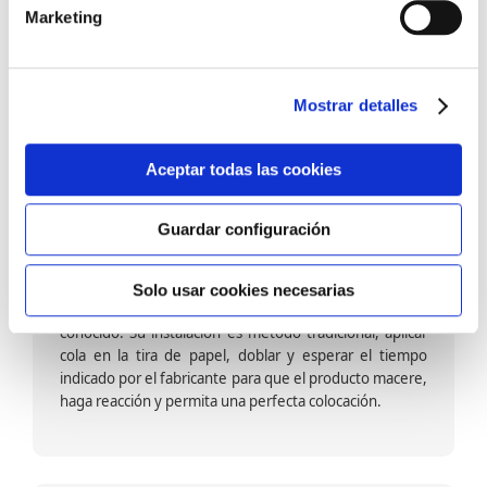
barniz multiadherente en base agua. En zonas de
Marketing
fuegos, se recomienda proteger con placas, silestone,
para evitar salpicaduras de aceite y manchas de grasa,
dado que el frotar en exceso dañaría el papel. Su
colocación es cola en la pared y tira en seco, sin
Mostrar detalles
necesidad de tiempo de espera por lo que su
colocación es fácil rápida y sencilla.
Aceptar todas las cookies
Guardar configuración
Papel pintado calidad papel:
Formado por una capa de papel sobre un soporte de
Solo usar cookies necesarias
papel-celulosa se trata del papel más convencional y
conocido. Su instalación es método tradicional, aplicar
cola en la tira de papel, doblar y esperar el tiempo
indicado por el fabricante para que el producto macere,
haga reacción y permita una perfecta colocación.