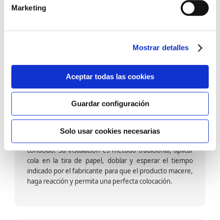
barniz multiadherente en base agua. En zonas de
Marketing
fuegos, se recomienda proteger con placas, silestone,
para evitar salpicaduras de aceite y manchas de grasa,
dado que el frotar en exceso dañaría el papel. Su
colocación es cola en la pared y tira en seco, sin
Mostrar detalles
necesidad de tiempo de espera por lo que su
colocación es fácil rápida y sencilla.
Aceptar todas las cookies
Guardar configuración
Papel pintado calidad papel:
Formado por una capa de papel sobre un soporte de
Solo usar cookies necesarias
papel-celulosa se trata del papel más convencional y
conocido. Su instalación es método tradicional, aplicar
cola en la tira de papel, doblar y esperar el tiempo
indicado por el fabricante para que el producto macere,
haga reacción y permita una perfecta colocación.