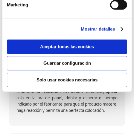
barniz multiadherente en base agua. En zonas de
Marketing
fuegos, se recomienda proteger con placas, silestone,
para evitar salpicaduras de aceite y manchas de grasa,
dado que el frotar en exceso dañaría el papel. Su
colocación es cola en la pared y tira en seco, sin
Mostrar detalles
necesidad de tiempo de espera por lo que su
colocación es fácil rápida y sencilla.
Aceptar todas las cookies
Guardar configuración
Papel pintado calidad papel:
Formado por una capa de papel sobre un soporte de
Solo usar cookies necesarias
papel-celulosa se trata del papel más convencional y
conocido. Su instalación es método tradicional, aplicar
cola en la tira de papel, doblar y esperar el tiempo
indicado por el fabricante para que el producto macere,
haga reacción y permita una perfecta colocación.