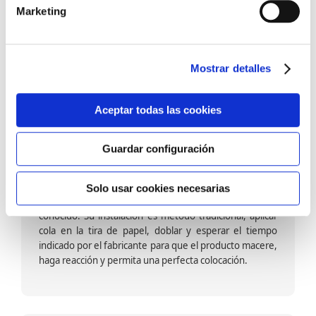
barniz multiadherente en base agua. En zonas de
Marketing
fuegos, se recomienda proteger con placas, silestone,
para evitar salpicaduras de aceite y manchas de grasa,
dado que el frotar en exceso dañaría el papel. Su
colocación es cola en la pared y tira en seco, sin
Mostrar detalles
necesidad de tiempo de espera por lo que su
colocación es fácil rápida y sencilla.
Aceptar todas las cookies
Guardar configuración
Papel pintado calidad papel:
Formado por una capa de papel sobre un soporte de
Solo usar cookies necesarias
papel-celulosa se trata del papel más convencional y
conocido. Su instalación es método tradicional, aplicar
cola en la tira de papel, doblar y esperar el tiempo
indicado por el fabricante para que el producto macere,
haga reacción y permita una perfecta colocación.