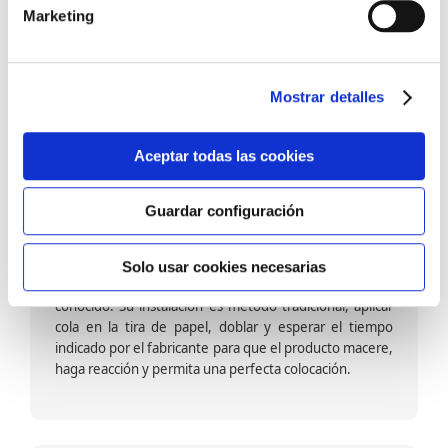
barniz multiadherente en base agua. En zonas de
Marketing
fuegos, se recomienda proteger con placas, silestone,
para evitar salpicaduras de aceite y manchas de grasa,
dado que el frotar en exceso dañaría el papel. Su
colocación es cola en la pared y tira en seco, sin
Mostrar detalles
necesidad de tiempo de espera por lo que su
colocación es fácil rápida y sencilla.
Aceptar todas las cookies
Guardar configuración
Papel pintado calidad papel:
Formado por una capa de papel sobre un soporte de
Solo usar cookies necesarias
papel-celulosa se trata del papel más convencional y
conocido. Su instalación es método tradicional, aplicar
cola en la tira de papel, doblar y esperar el tiempo
indicado por el fabricante para que el producto macere,
haga reacción y permita una perfecta colocación.