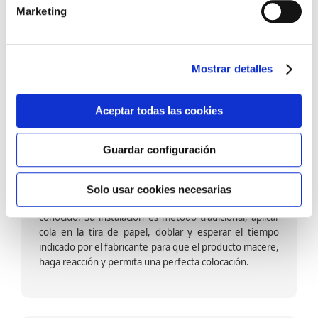
barniz multiadherente en base agua. En zonas de
Marketing
fuegos, se recomienda proteger con placas, silestone,
para evitar salpicaduras de aceite y manchas de grasa,
dado que el frotar en exceso dañaría el papel. Su
colocación es cola en la pared y tira en seco, sin
Mostrar detalles
necesidad de tiempo de espera por lo que su
colocación es fácil rápida y sencilla.
Aceptar todas las cookies
Guardar configuración
Papel pintado calidad papel:
Formado por una capa de papel sobre un soporte de
Solo usar cookies necesarias
papel-celulosa se trata del papel más convencional y
conocido. Su instalación es método tradicional, aplicar
cola en la tira de papel, doblar y esperar el tiempo
indicado por el fabricante para que el producto macere,
haga reacción y permita una perfecta colocación.