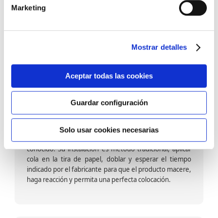
barniz multiadherente en base agua. En zonas de
Marketing
fuegos, se recomienda proteger con placas, silestone,
para evitar salpicaduras de aceite y manchas de grasa,
dado que el frotar en exceso dañaría el papel. Su
colocación es cola en la pared y tira en seco, sin
Mostrar detalles
necesidad de tiempo de espera por lo que su
colocación es fácil rápida y sencilla.
Aceptar todas las cookies
Guardar configuración
Papel pintado calidad papel:
Formado por una capa de papel sobre un soporte de
Solo usar cookies necesarias
papel-celulosa se trata del papel más convencional y
conocido. Su instalación es método tradicional, aplicar
cola en la tira de papel, doblar y esperar el tiempo
indicado por el fabricante para que el producto macere,
haga reacción y permita una perfecta colocación.