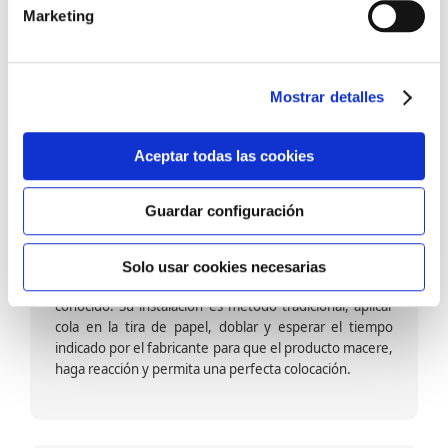
barniz multiadherente en base agua. En zonas de
Marketing
fuegos, se recomienda proteger con placas, silestone,
para evitar salpicaduras de aceite y manchas de grasa,
dado que el frotar en exceso dañaría el papel. Su
colocación es cola en la pared y tira en seco, sin
Mostrar detalles
necesidad de tiempo de espera por lo que su
colocación es fácil rápida y sencilla.
Aceptar todas las cookies
Guardar configuración
Papel pintado calidad papel:
Formado por una capa de papel sobre un soporte de
Solo usar cookies necesarias
papel-celulosa se trata del papel más convencional y
conocido. Su instalación es método tradicional, aplicar
cola en la tira de papel, doblar y esperar el tiempo
indicado por el fabricante para que el producto macere,
haga reacción y permita una perfecta colocación.