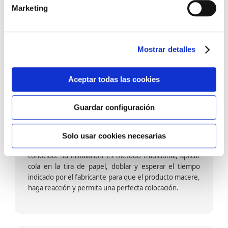
barniz multiadherente en base agua. En zonas de
Marketing
fuegos, se recomienda proteger con placas, silestone,
para evitar salpicaduras de aceite y manchas de grasa,
dado que el frotar en exceso dañaría el papel. Su
colocación es cola en la pared y tira en seco, sin
Mostrar detalles
necesidad de tiempo de espera por lo que su
colocación es fácil rápida y sencilla.
Aceptar todas las cookies
Guardar configuración
Papel pintado calidad papel:
Formado por una capa de papel sobre un soporte de
Solo usar cookies necesarias
papel-celulosa se trata del papel más convencional y
conocido. Su instalación es método tradicional, aplicar
cola en la tira de papel, doblar y esperar el tiempo
indicado por el fabricante para que el producto macere,
haga reacción y permita una perfecta colocación.