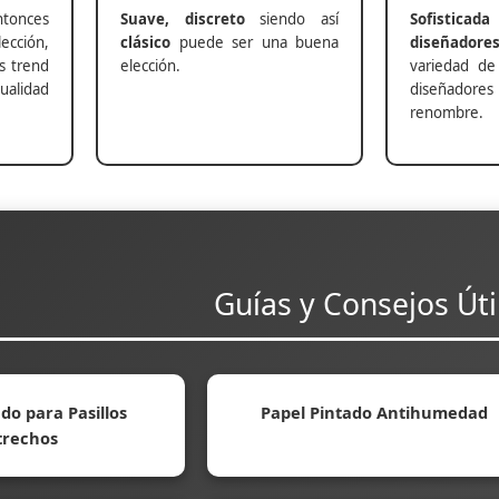
nces
Suave, discreto
siendo así
Sofisticada
ección,
clásico
puede ser una buena
diseñadore
s trend
elección.
variedad de
alidad
diseñadores 
renombre.
Guías y Consejos Úti
do para Pasillos
Papel Pintado Antihumedad
trechos