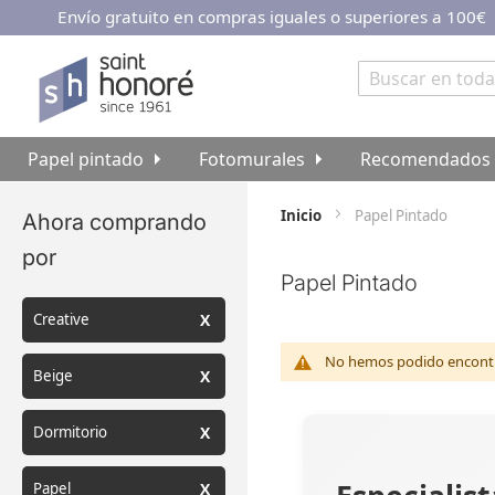
Envío gratuito en compras iguales o superiores a 100€
Ir
al
contenido
Buscar
Papel pintado
Fotomurales
Recomendados
Inicio
Papel Pintado
Ahora comprando
por
Papel Pintado
Creative
No hemos podido encontra
Beige
Dormitorio
Papel