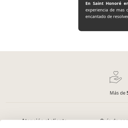
En Saint Honoré en
experiencia de mas 
encantado de resolve
Más de
Atención al cliente
Guía de co