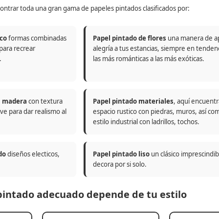
ontrar toda una gran gama de papeles pintados clasificados por:
co
formas combinadas
Papel pintado de flores
una manera de a
 para recrear
alegría a tus estancias, siempre en tenden
.
las más románticas a las más exóticas.
n madera
con textura
Papel pintado materiales
, aquí encuentr
ve para dar realismo al
espacio rustico con piedras, muros, así co
estilo industrial con ladrillos, tochos.
do
diseños electicos,
Papel pintado liso
un clásico imprescindi
decora por si solo.
 pintado adecuado depende de tu estilo