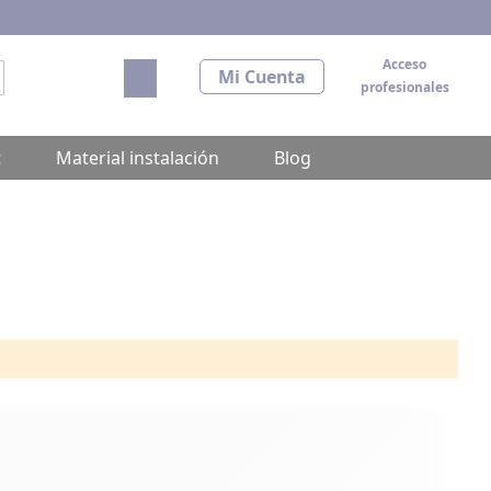
Acceso
Mi carrito
Mi Cuenta
profesionales
scar
t
Material instalación
Blog