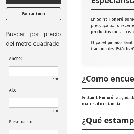
Especialis
Borrar todo
En
Saint Honoré somo
preocupa por ofrecert
productos
con la más a
Buscar por precio
El papel pintado Sain
del metro cuadrado
tradicionales. Está dise
Ancho:
¿Como encuen
cm
Alto:
En
Saint Honoré
te ayudado
material o estancia.
cm
¿Qué estampa
Presupuesto: