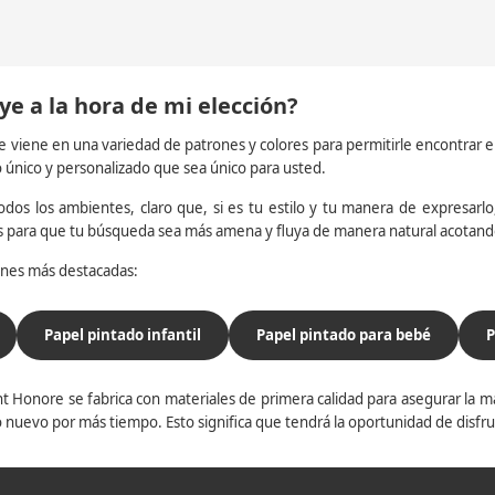
ye a la hora de mi elección?
e viene en una variedad de patrones y colores para permitirle encontrar 
o único y personalizado que sea único para usted.
dos los ambientes, claro que, si es tu estilo y tu manera de expresarlo, 
os para que tu búsqueda sea más amena y fluya de manera natural acotan
iones más destacadas:
Papel pintado infantil
Papel pintado para bebé
P
t Honore se fabrica con materiales de primera calidad para asegurar la ma
 nuevo por más tiempo. Esto significa que tendrá la oportunidad de disfr