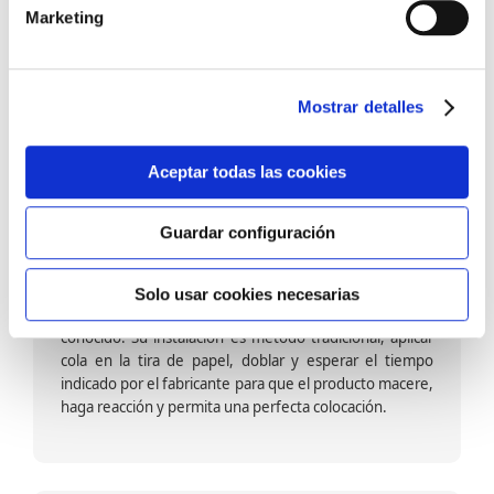
barniz multiadherente en base agua. En zonas de
Marketing
fuegos, se recomienda proteger con placas, silestone,
para evitar salpicaduras de aceite y manchas de grasa,
dado que el frotar en exceso dañaría el papel. Su
colocación es cola en la pared y tira en seco, sin
Mostrar detalles
necesidad de tiempo de espera por lo que su
colocación es fácil rápida y sencilla.
Aceptar todas las cookies
Guardar configuración
Papel pintado calidad papel:
Formado por una capa de papel sobre un soporte de
Solo usar cookies necesarias
papel-celulosa se trata del papel más convencional y
conocido. Su instalación es método tradicional, aplicar
cola en la tira de papel, doblar y esperar el tiempo
indicado por el fabricante para que el producto macere,
haga reacción y permita una perfecta colocación.