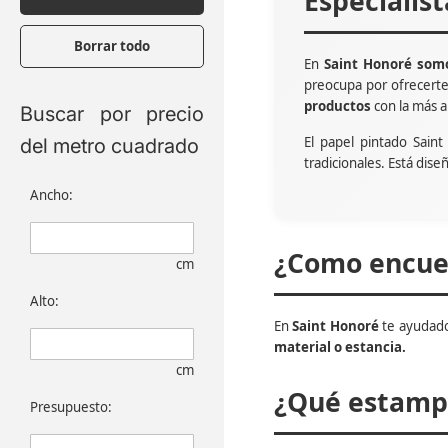
Especialis
Borrar todo
En
Saint Honoré somo
preocupa por ofrecert
productos
con la más a
Buscar por precio
El papel pintado Sain
del metro cuadrado
tradicionales. Está dise
Ancho:
¿Como encuen
cm
Alto:
En
Saint Honoré
te ayudado
material o estancia.
cm
¿Qué estampa
Presupuesto: