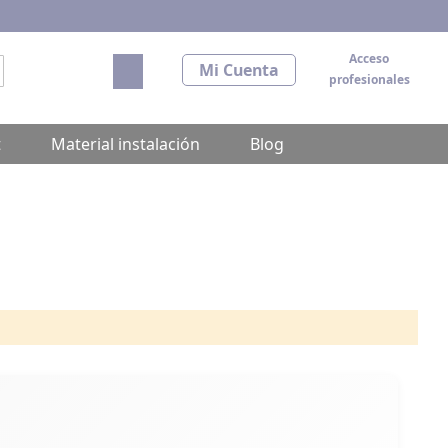
Acceso
Mi carrito
Mi Cuenta
profesionales
scar
t
Material instalación
Blog