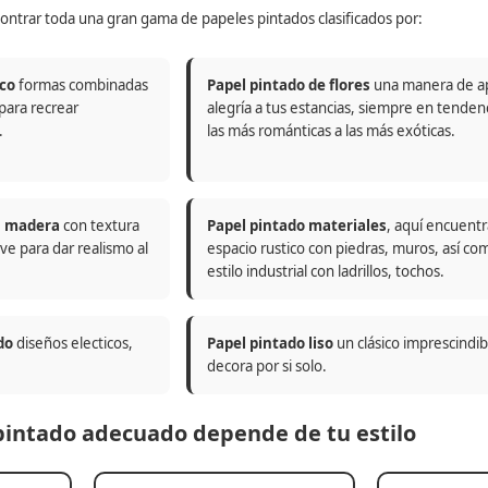
ontrar toda una gran gama de papeles pintados clasificados por:
co
formas combinadas
Papel pintado de flores
una manera de a
 para recrear
alegría a tus estancias, siempre en tenden
.
las más románticas a las más exóticas.
n madera
con textura
Papel pintado materiales
, aquí encuentr
ve para dar realismo al
espacio rustico con piedras, muros, así co
estilo industrial con ladrillos, tochos.
do
diseños electicos,
Papel pintado liso
un clásico imprescindi
decora por si solo.
 pintado adecuado depende de tu estilo