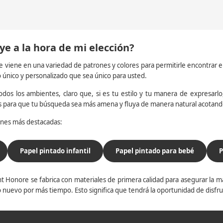
ye a la hora de mi elección?
e viene en una variedad de patrones y colores para permitirle encontrar 
o único y personalizado que sea único para usted.
dos los ambientes, claro que, si es tu estilo y tu manera de expresarlo, 
os para que tu búsqueda sea más amena y fluya de manera natural acotan
iones más destacadas:
Papel pintado infantil
Papel pintado para bebé
P
t Honore se fabrica con materiales de primera calidad para asegurar la ma
 nuevo por más tiempo. Esto significa que tendrá la oportunidad de disfr