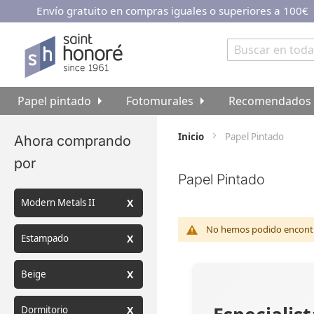
Envío gratuito en compras iguales o superiores a 100€
Ir
al
contenido
Buscar
Papel pintado
Fotomurales
Recomendados
Inicio
Papel Pintado
Ahora comprando
por
Papel Pintado
Modern Metals II
No hemos podido encontra
Estampado
Beige
Dormitorio