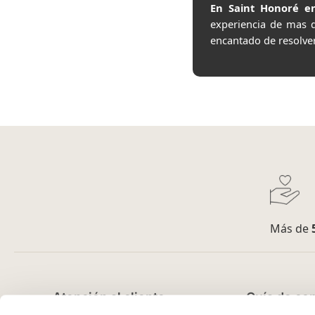
En Saint Honoré en
experiencia de mas 
encantado de resolve
Más de
Atención al cliente
Guía de co