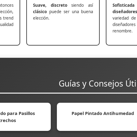
nces
Suave, discreto
siendo así
Sofisticada
ección,
clásico
puede ser una buena
diseñadore
s trend
elección.
variedad de
alidad
diseñadores 
renombre.
Guías y Consejos Úti
do para Pasillos
Papel Pintado Antihumedad
trechos