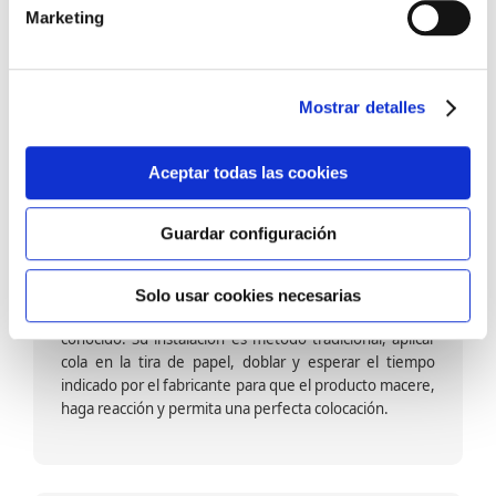
barniz multiadherente en base agua. En zonas de
Marketing
fuegos, se recomienda proteger con placas, silestone,
para evitar salpicaduras de aceite y manchas de grasa,
dado que el frotar en exceso dañaría el papel. Su
colocación es cola en la pared y tira en seco, sin
Mostrar detalles
necesidad de tiempo de espera por lo que su
colocación es fácil rápida y sencilla.
Aceptar todas las cookies
Guardar configuración
Papel pintado calidad papel:
Formado por una capa de papel sobre un soporte de
Solo usar cookies necesarias
papel-celulosa se trata del papel más convencional y
conocido. Su instalación es método tradicional, aplicar
cola en la tira de papel, doblar y esperar el tiempo
indicado por el fabricante para que el producto macere,
haga reacción y permita una perfecta colocación.