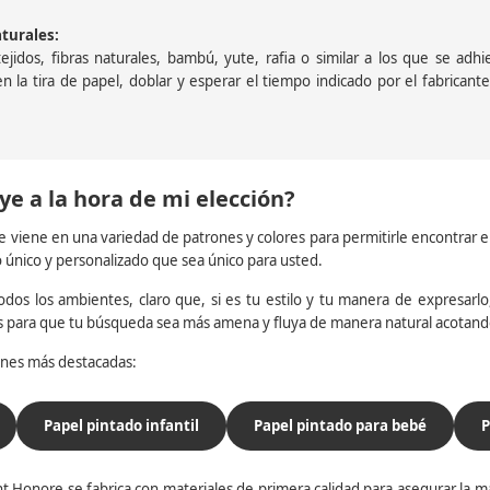
aturales:
jidos, fibras naturales, bambú, yute, rafia o similar a los que se adh
a en la tira de papel, doblar y esperar el tiempo indicado por el fabric
ye a la hora de mi elección?
e viene en una variedad de patrones y colores para permitirle encontrar 
o único y personalizado que sea único para usted.
dos los ambientes, claro que, si es tu estilo y tu manera de expresarlo, 
os para que tu búsqueda sea más amena y fluya de manera natural acotan
iones más destacadas:
Papel pintado infantil
Papel pintado para bebé
P
t Honore se fabrica con materiales de primera calidad para asegurar la ma