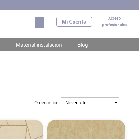
Acceso
Mi carrito
Mi Cuenta
profesionales
scar
t
Material instalación
Blog
Ordenar por