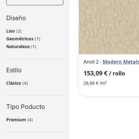
Diseño
artículos
Liso
2
artículo
Geométricos
1
artículo
Naturaleza
1
Anvil 2 -
Modern Metals
Estilo
153,09 €
/ rollo
artículos
Clásico
4
28,88 € /m²
Tipo Poducto
artículos
Premium
4