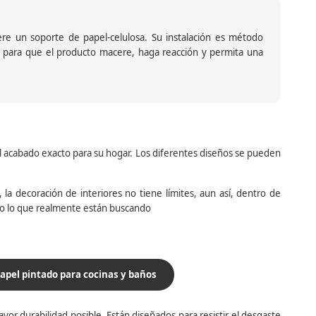
iere un soporte de papel-celulosa. Su instalación es método
ante para que el producto macere, haga reacción y permita una
el acabado exacto para su hogar. Los diferentes diseños se pueden
la decoración de interiores no tiene límites, aun así, dentro de
do lo que realmente están buscando
apel pintado para cocinas y baños
yor durabilidad posible. Están diseñados para resistir el desgaste