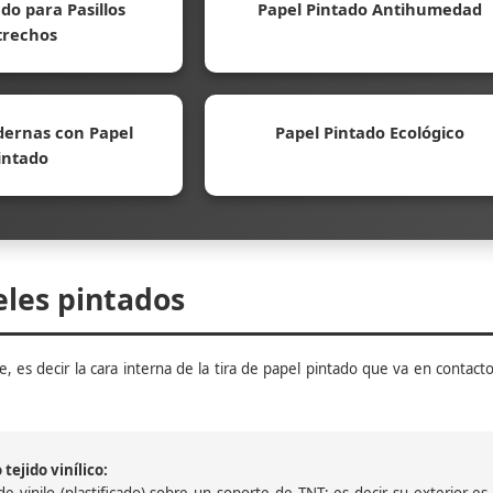
do para Pasillos
Papel Pintado Antihumedad
trechos
ernas con Papel
Papel Pintado Ecológico
intado
eles pintados
, es decir la cara interna de la tira de papel pintado que va en contacto
tejido vinílico:
 vinilo (plastificado) sobre un soporte de TNT; es decir su exterior es v