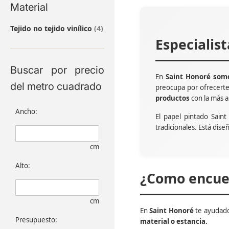
Material
artículos
Tejido no tejido vinílico
4
Especialis
Buscar por precio
En
Saint Honoré somo
del metro cuadrado
preocupa por ofrecert
productos
con la más a
Ancho:
El papel pintado Sain
tradicionales. Está dise
cm
Alto:
¿Como encuen
cm
En
Saint Honoré
te ayudado
Presupuesto:
material o estancia.