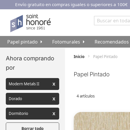
Envío gratuito en compras iguales o superiores a 100€
Ir
al
contenido
Buscar
Papel pintado
Fotomurales
Recomendados
Inicio
Papel Pintado
Ahora comprando
por
Papel Pintado
Modern Metals II
4
artículos
Dorado
Dormitorio
Borrar todo