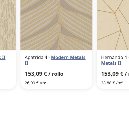
 II
Apatrida 4 -
Modern Metals
Hernando 4 
II
Metals II
153,09 €
153,09 €
/ rollo
/ 
26,99 € /m²
28,88 € /m²