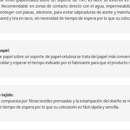
 Recomendable en zonas de contacto directo con el agua, impermeabiliz
oteger con placas, silestone, para evitar salpicaduras de aceite y mancha
pared y tira en seco, sin necesidad de tiempo de espera por lo que su colocac
papel:
papel sobre un soporte de papel-celulosa se trata del papel más convencio
, doblar y esperar el tiempo indicado por el fabricante para que el product
 tejido:
ompuesta por fibras textiles prensadas y la estampación del diseño se reali
 tiempo de espera por lo que su colocación es fácil rápida y sencilla.