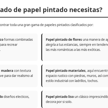
do de papel pintado necesitas?
ontrar toda una gran gama de papeles pintados clasificados por:
co
formas combinadas
Papel pintado de flores
una manera de a
 para recrear
alegría a tus estancias, siempre en tenden
.
las más románticas a las más exóticas.
n madera
con textura
Papel pintado materiales
, aquí encuentr
ve para dar realismo al
espacio rustico con piedras, muros, así co
estilo industrial con ladrillos, tochos.
do
diseños electicos,
Papel pintado liso
un clásico imprescindi
decora por si solo.