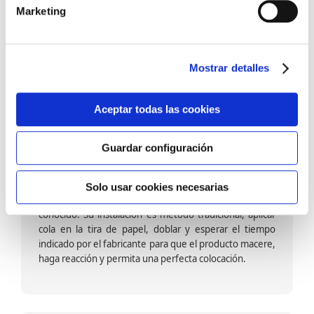
barniz multiadherente en base agua. En zonas de
Marketing
fuegos, se recomienda proteger con placas, silestone,
para evitar salpicaduras de aceite y manchas de grasa,
dado que el frotar en exceso dañaría el papel. Su
colocación es cola en la pared y tira en seco, sin
Mostrar detalles
necesidad de tiempo de espera por lo que su
colocación es fácil rápida y sencilla.
Aceptar todas las cookies
Guardar configuración
Papel pintado calidad papel:
Formado por una capa de papel sobre un soporte de
Solo usar cookies necesarias
papel-celulosa se trata del papel más convencional y
conocido. Su instalación es método tradicional, aplicar
cola en la tira de papel, doblar y esperar el tiempo
indicado por el fabricante para que el producto macere,
haga reacción y permita una perfecta colocación.