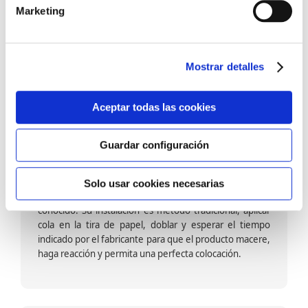
barniz multiadherente en base agua. En zonas de
Marketing
fuegos, se recomienda proteger con placas, silestone,
para evitar salpicaduras de aceite y manchas de grasa,
dado que el frotar en exceso dañaría el papel. Su
colocación es cola en la pared y tira en seco, sin
Mostrar detalles
necesidad de tiempo de espera por lo que su
colocación es fácil rápida y sencilla.
Aceptar todas las cookies
Guardar configuración
Papel pintado calidad papel:
Formado por una capa de papel sobre un soporte de
Solo usar cookies necesarias
papel-celulosa se trata del papel más convencional y
conocido. Su instalación es método tradicional, aplicar
cola en la tira de papel, doblar y esperar el tiempo
indicado por el fabricante para que el producto macere,
haga reacción y permita una perfecta colocación.