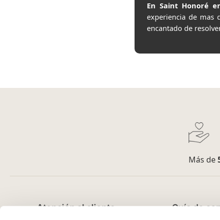
En Saint Honoré en
experiencia de mas 
encantado de resolve
Más de
Atención al cliente
Guía de co