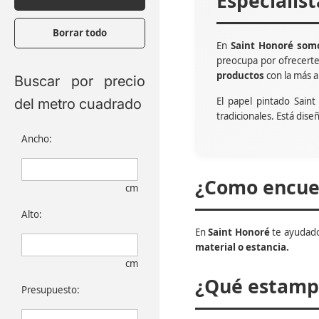
Especialis
Borrar todo
En
Saint Honoré somo
preocupa por ofrecert
productos
con la más a
Buscar por precio
El papel pintado Sain
del metro cuadrado
tradicionales. Está dise
Ancho:
¿Como encuen
cm
Alto:
En
Saint Honoré
te ayudado
material o estancia.
cm
¿Qué estampa
Presupuesto: