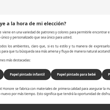
ye a la hora de mi elección?
e viene en una variedad de patrones y colores para permitirle encontrar 
o único y personalizado que sea único para usted.
dos los ambientes, claro que, si es tu estilo y tu manera de expresarlo, 
os para que tu búsqueda sea más amena y fluya de manera natural acotan
iones más destacadas:
Papel pintado infantil
Papel pintado para bebé
P
t Honore se fabrica con materiales de primera calidad para asegurar la ma
 nuevo por más tiempo. Esto significa que tendrá la oportunidad de disfr