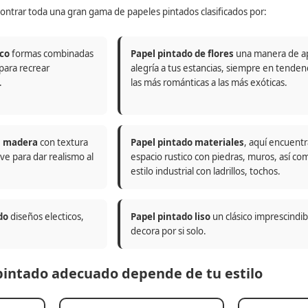
ontrar toda una gran gama de papeles pintados clasificados por:
co
formas combinadas
Papel pintado de flores
una manera de a
 para recrear
alegría a tus estancias, siempre en tenden
.
las más románticas a las más exóticas.
n madera
con textura
Papel pintado materiales
, aquí encuentr
ve para dar realismo al
espacio rustico con piedras, muros, así co
estilo industrial con ladrillos, tochos.
do
diseños electicos,
Papel pintado liso
un clásico imprescindi
decora por si solo.
 pintado adecuado depende de tu estilo