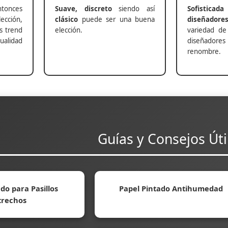
nces
Suave, discreto
siendo así
Sofisticada
ección,
clásico
puede ser una buena
diseñadore
s trend
elección.
variedad de
alidad
diseñadores 
renombre.
Guías y Consejos Úti
do para Pasillos
Papel Pintado Antihumedad
trechos