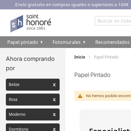
Envío gratuito en compras iguales o superiores a 100€
Ir
al
contenido
Buscar
Papel pintado
Fotomurales
Recomendados
Inicio
Papel Pintado
Ahora comprando
por
Papel Pintado
Belize
No hemos podido encontra
Rosa
Moderno
Dormitorio