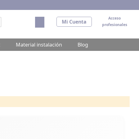
Acceso
Mi carrito
Mi Cuenta
profesionales
scar
t
Material instalación
Blog