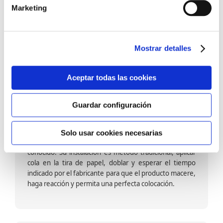
barniz multiadherente en base agua. En zonas de
Marketing
fuegos, se recomienda proteger con placas, silestone,
para evitar salpicaduras de aceite y manchas de grasa,
dado que el frotar en exceso dañaría el papel. Su
colocación es cola en la pared y tira en seco, sin
Mostrar detalles
necesidad de tiempo de espera por lo que su
colocación es fácil rápida y sencilla.
Aceptar todas las cookies
Guardar configuración
Papel pintado calidad papel:
Formado por una capa de papel sobre un soporte de
Solo usar cookies necesarias
papel-celulosa se trata del papel más convencional y
conocido. Su instalación es método tradicional, aplicar
cola en la tira de papel, doblar y esperar el tiempo
indicado por el fabricante para que el producto macere,
haga reacción y permita una perfecta colocación.