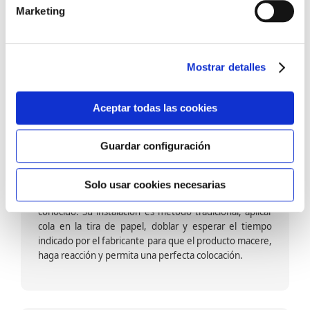
barniz multiadherente en base agua. En zonas de
Marketing
fuegos, se recomienda proteger con placas, silestone,
para evitar salpicaduras de aceite y manchas de grasa,
dado que el frotar en exceso dañaría el papel. Su
colocación es cola en la pared y tira en seco, sin
Mostrar detalles
necesidad de tiempo de espera por lo que su
colocación es fácil rápida y sencilla.
Aceptar todas las cookies
Guardar configuración
Papel pintado calidad papel:
Formado por una capa de papel sobre un soporte de
Solo usar cookies necesarias
papel-celulosa se trata del papel más convencional y
conocido. Su instalación es método tradicional, aplicar
cola en la tira de papel, doblar y esperar el tiempo
indicado por el fabricante para que el producto macere,
haga reacción y permita una perfecta colocación.