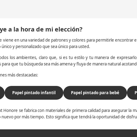
ye a la hora de mi elección?
e viene en una variedad de patrones y colores para permitirle encontrar 
o único y personalizado que sea único para usted.
dos los ambientes, claro que, si es tu estilo y tu manera de expresarlo, 
os para que tu búsqueda sea más amena y fluya de manera natural acotan
iones más destacadas:
Papel pintado infantil
Papel pintado para bebé
P
t Honore se fabrica con materiales de primera calidad para asegurar la ma
 nuevo por más tiempo. Esto significa que tendrá la oportunidad de disfr