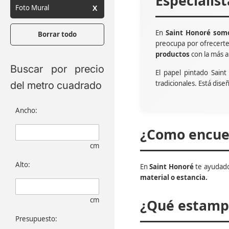
Especialis
Foto Mural
En
Saint Honoré somo
Borrar todo
preocupa por ofrecert
productos
con la más a
Buscar por precio
El papel pintado Sain
tradicionales. Está dise
del metro cuadrado
Ancho:
¿Como encuen
cm
Alto:
En
Saint Honoré
te ayudado
material o estancia.
cm
¿Qué estampa
Presupuesto: