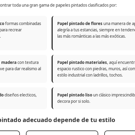
ontrar toda una gran gama de papeles pintados clasificados por:
co
formas combinadas
Papel pintado de flores
una manera de a
 para recrear
alegría a tus estancias, siempre en tenden
.
las más románticas a las más exóticas.
n madera
con textura
Papel pintado materiales
, aquí encuentr
ve para dar realismo al
espacio rustico con piedras, muros, así co
estilo industrial con ladrillos, tochos.
do
diseños electicos,
Papel pintado liso
un clásico imprescindi
decora por si solo.
 pintado adecuado depende de tu estilo