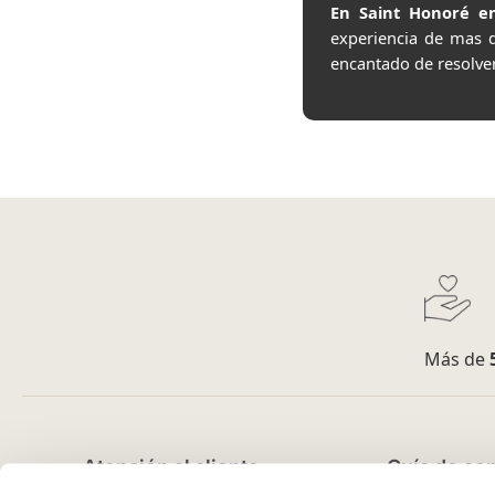
En Saint Honoré en
experiencia de mas 
encantado de resolve
Más de
Atención al cliente
Guía de co