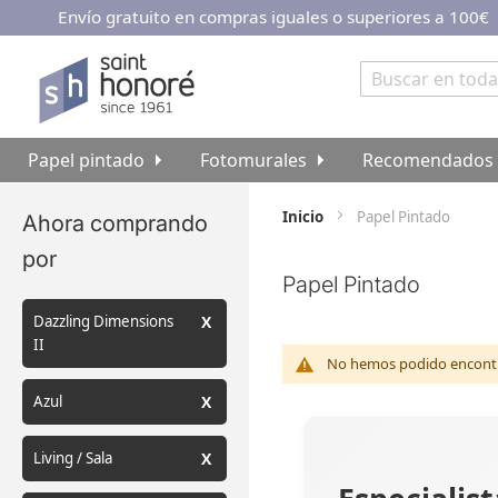
Envío gratuito en compras iguales o superiores a 100€
Ir
al
contenido
Buscar
Papel pintado
Fotomurales
Recomendados
Inicio
Papel Pintado
Ahora comprando
por
Papel Pintado
Dazzling Dimensions
II
No hemos podido encontra
Azul
Living / Sala