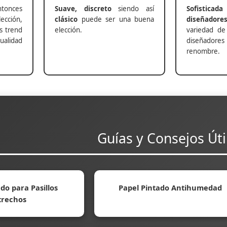
nces
Suave, discreto
siendo así
Sofisticada
ección,
clásico
puede ser una buena
diseñadore
s trend
elección.
variedad de
alidad
diseñadores 
renombre.
Guías y Consejos Úti
do para Pasillos
Papel Pintado Antihumedad
trechos