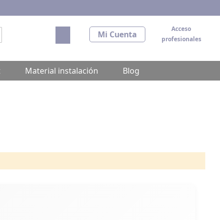
Acceso
Mi carrito
Mi Cuenta
profesionales
scar
t
Material instalación
Blog