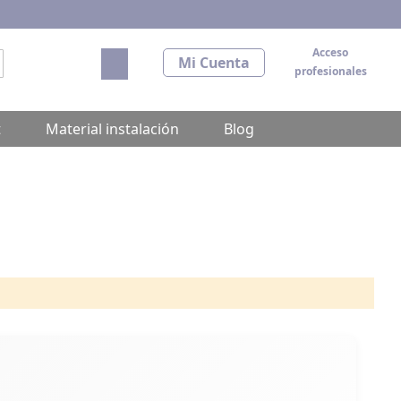
Acceso
Mi carrito
Mi Cuenta
profesionales
scar
t
Material instalación
Blog