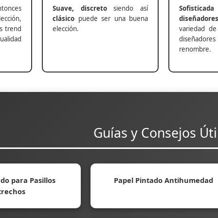
nces
Suave, discreto
siendo así
Sofisticada
ección,
clásico
puede ser una buena
diseñadore
s trend
elección.
variedad de
alidad
diseñadores 
renombre.
Guías y Consejos Úti
do para Pasillos
Papel Pintado Antihumedad
trechos