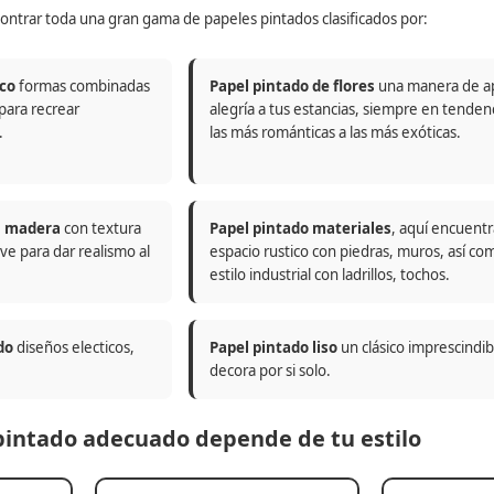
ontrar toda una gran gama de papeles pintados clasificados por:
co
formas combinadas
Papel pintado de flores
una manera de a
 para recrear
alegría a tus estancias, siempre en tenden
.
las más románticas a las más exóticas.
n madera
con textura
Papel pintado materiales
, aquí encuentr
ve para dar realismo al
espacio rustico con piedras, muros, así co
estilo industrial con ladrillos, tochos.
do
diseños electicos,
Papel pintado liso
un clásico imprescindi
decora por si solo.
 pintado adecuado depende de tu estilo